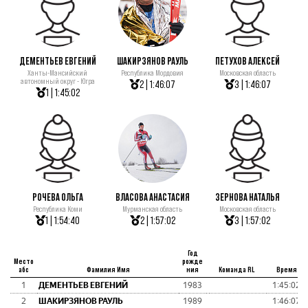
ДЕМЕНТЬЕВ ЕВГЕНИЙ
ШАКИРЗЯНОВ РАУЛЬ
ПЕТУХОВ АЛЕКСЕЙ
Ханты-Мансийский
Республика Мордовия
Московская область
автономный округ - Югра
2 | 1:46:07
3 | 1:46:07
1 | 1:45:02
РОЧЕВА ОЛЬГА
ВЛАСОВА АНАСТАСИЯ
ЗЕРНОВА НАТАЛЬЯ
Республика Коми
Мурманская область
Московская область
1 | 1:54:40
2 | 1:57:02
3 | 1:57:02
Год
Место
рожде
абс
Фамилия Имя
ния
Команда RL
Время
1
ДЕМЕНТЬЕВ ЕВГЕНИЙ
1983
1:45:02
2
ШАКИРЗЯНОВ РАУЛЬ
1989
1:46:07