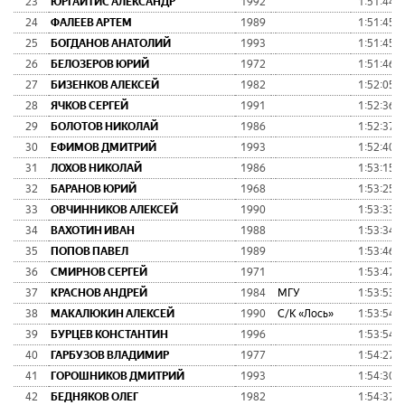
23
ЮРГАЙТИС АЛЕКСАНДР
1992
1:51:44
24
ФАЛЕЕВ АРТЕМ
1989
1:51:45
25
БОГДАНОВ АНАТОЛИЙ
1993
1:51:45
26
БЕЛОЗЕРОВ ЮРИЙ
1972
1:51:46
27
БИЗЕНКОВ АЛЕКСЕЙ
1982
1:52:05
28
ЯЧКОВ СЕРГЕЙ
1991
1:52:36
29
БОЛОТОВ НИКОЛАЙ
1986
1:52:37
30
ЕФИМОВ ДМИТРИЙ
1993
1:52:40
31
ЛОХОВ НИКОЛАЙ
1986
1:53:15
32
БАРАНОВ ЮРИЙ
1968
1:53:25
33
ОВЧИННИКОВ АЛЕКСЕЙ
1990
1:53:33
34
ВАХОТИН ИВАН
1988
1:53:34
35
ПОПОВ ПАВЕЛ
1989
1:53:46
36
СМИРНОВ СЕРГЕЙ
1971
1:53:47
37
КРАСНОВ АНДРЕЙ
1984
МГУ
1:53:53
38
МАКАЛЮКИН АЛЕКСЕЙ
1990
С/К «Лось»
1:53:54
39
БУРЦЕВ КОНСТАНТИН
1996
1:53:54
40
ГАРБУЗОВ ВЛАДИМИР
1977
1:54:27
41
ГОРОШНИКОВ ДМИТРИЙ
1993
1:54:30
42
БЕДНЯКОВ ОЛЕГ
1982
1:54:37