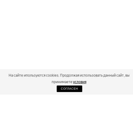
На сайте ипользуются cookies. Продолжая использовать данный сайт, вы
принимаете
условия
СОГЛАСЕН
2026
Russialoppet ®
Серия лыжных марафонов