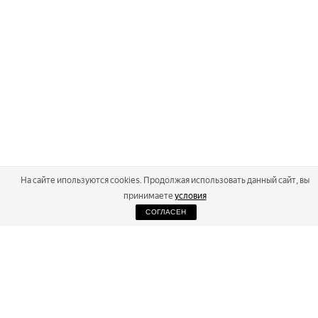
На сайте ипользуются cookies. Продолжая использовать данный сайт, вы
принимаете
условия
СОГЛАСЕН
2026
Russialoppet ®
Серия лыжных марафонов