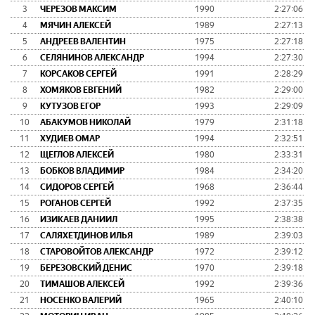
3
ЧЕРЕЗОВ МАКСИМ
1990
2:27:06
4
МЯЧИН АЛЕКСЕЙ
1989
2:27:13
5
АНДРЕЕВ ВАЛЕНТИН
1975
2:27:18
6
СЕЛЯНИНОВ АЛЕКСАНДР
1994
2:27:30
7
КОРСАКОВ СЕРГЕЙ
1991
2:28:29
8
ХОМЯКОВ ЕВГЕНИЙ
1982
2:29:00
9
КУТУЗОВ ЕГОР
1993
2:29:09
10
АБАКУМОВ НИКОЛАЙ
1979
2:31:18
11
ХУДИЕВ ОМАР
1994
2:32:51
12
ЩЕГЛОВ АЛЕКСЕЙ
1980
2:33:31
13
БОБКОВ ВЛАДИМИР
1984
2:34:20
14
СИДОРОВ СЕРГЕЙ
1968
2:36:44
15
РОГАНОВ СЕРГЕЙ
1992
2:37:35
16
ИЗИКАЕВ ДАНИИЛ
1995
2:38:38
17
САЛЯХЕТДИНОВ ИЛЬЯ
1989
2:39:03
18
СТАРОВОЙТОВ АЛЕКСАНДР
1972
2:39:12
19
БЕРЕЗОВСКИЙ ДЕНИС
1970
2:39:18
20
ТИМАШОВ АЛЕКСЕЙ
1992
2:39:36
21
НОСЕНКО ВАЛЕРИЙ
1965
2:40:10