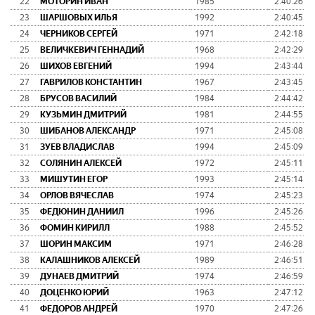
22
МОТОРИН ИВАН
1985
2:40:26
23
ШАРШОВЫХ ИЛЬЯ
1992
2:40:45
24
ЧЕРНИКОВ СЕРГЕЙ
1971
2:42:18
25
ВЕЛИЧКЕВИЧ ГЕННАДИЙ
1968
2:42:29
26
ШИХОВ ЕВГЕНИЙ
1994
2:43:44
27
ГАВРИЛОВ КОНСТАНТИН
1967
2:43:45
28
БРУСОВ ВАСИЛИЙ
1984
2:44:42
29
КУЗЬМИН ДМИТРИЙ
1981
2:44:55
30
ШИБАНОВ АЛЕКСАНДР
1971
2:45:08
31
ЗУЕВ ВЛАДИСЛАВ
1994
2:45:09
32
СОЛЯНИН АЛЕКСЕЙ
1972
2:45:11
33
МИШУТИН ЕГОР
1993
2:45:14
34
ОРЛОВ ВЯЧЕСЛАВ
1974
2:45:23
35
ФЕДЮНИН ДАНИИЛ
1996
2:45:26
36
ФОМИН КИРИЛЛ
1988
2:45:52
37
ШОРИН МАКСИМ
1971
2:46:28
38
КАЛАШНИКОВ АЛЕКСЕЙ
1989
2:46:51
39
ДУНАЕВ ДМИТРИЙ
1974
2:46:59
40
ДОЦЕНКО ЮРИЙ
1963
2:47:12
41
ФЕДОРОВ АНДРЕЙ
1970
2:47:26