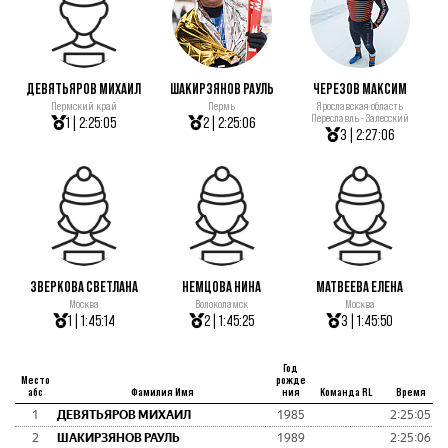
ДЕВЯТЬЯРОВ МИХАИЛ
ШАКИРЗЯНОВ РАУЛЬ
ЧЕРЕЗОВ МАКСИМ
Пермский край
Пермь
Ярославская область
Переславль - Залесский
1 | 2:25:05
2 | 2:25:06
3 | 2:27:06
ЗВЕРКОВА СВЕТЛАНА
НЕМЦОВА НИНА
МАТВЕЕВА ЕЛЕНА
Москва
Волоколамск
Москва
1 | 1:45:14
2 | 1:45:25
3 | 1:45:50
Год
Место
рожде
абс
Фамилия Имя
ния
Команда RL
Время
1
ДЕВЯТЬЯРОВ МИХАИЛ
1985
2:25:05
2
ШАКИРЗЯНОВ РАУЛЬ
1989
2:25:06