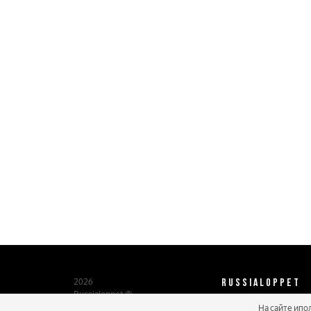
RUSSIALOPPET
2026
Russialoppet ®
Серия лыжных марафонов
На сайте ипо
О нас