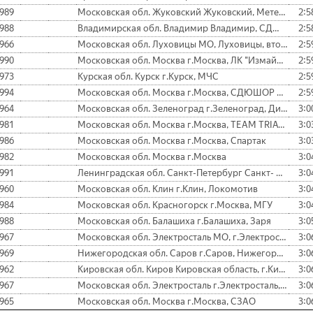
989
Московская обл. Жуковский Жуковский, Метеор
2:5
988
Владимирская обл. Владимир Владимир, СДЮШОР №3 им. Прокуророва
2:5
966
Московская обл. Луховицы МО, Луховицы, второе дыхание
2:5
990
Московская обл. Москва г.Москва, ЛК "Измайлово"
2:5
973
Курская обл. Курск г.Курск, МЧС
2:5
994
Московская обл. Москва г.Москва, СДЮШОР Бабушкино № 81
2:5
964
Московская обл. Зеленоград г.Зеленоград, Динамо
3:0
981
Московская обл. Москва г.Москва, TEAM TRIATHLON
3:0
986
Московская обл. Москва г.Москва, Спартак
3:0
982
Московская обл. Москва г.Москва
3:0
991
Ленинградская обл. Санкт-Петербург Санкт- Петербург
3:0
960
Московская обл. Клин г.Клин, Локомотив
3:0
984
Московская обл. Красногорск г.Москва, МГУ
3:0
988
Московская обл. Балашиха г.Балашиха, Заря
3:0
967
Московская обл. Электросталь МО, г.Электросталь, ГЛЦ
3:0
969
Нижегородская обл. Саров г.Саров, Нижегородская обл.,РФЯЦ-ВНИИЭФ
3:0
962
Кировская обл. Киров Кировская область, г.Киров, Вятка
3:0
967
Московская обл. Электросталь г.Электросталь, клуб "Солонога"
3:0
965
Московская обл. Москва г.Москва, СЗАО
3:0