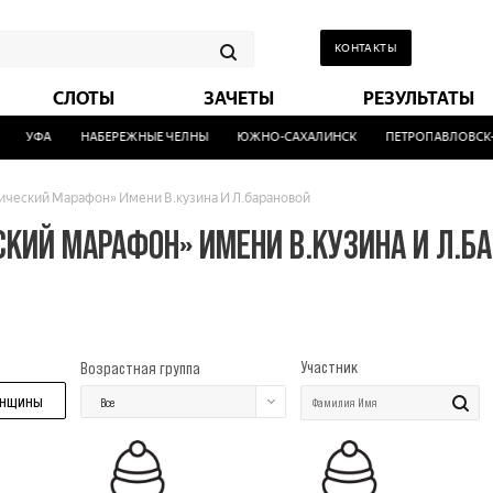
КОНТАКТЫ
СЛОТЫ
ЗАЧЕТЫ
РЕЗУЛЬТАТЫ
УФА
НАБЕРЕЖНЫЕ ЧЕЛНЫ
ЮЖНО-САХАЛИНСК
ПЕТРОПАВЛОВСК-К
ический Марафон» Имени В.кузина И Л.барановой
КИЙ МАРАФОН» ИМЕНИ В.КУЗИНА И Л.БА
Участник
Возрастная группа
нщины
Все