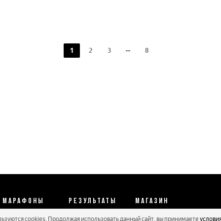
1
2
3
8
МАРАФОНЫ
РЕЗУЛЬТАТЫ
МАГАЗИН
льзуются cookies. Продолжая использовать данный сайт, вы принимаете
услови
Календарь 2026
Протоколы 2025
Реквизиты