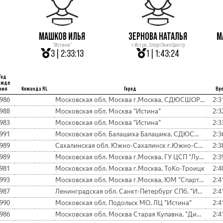
МАШКОВ ИЛЬЯ
ЗЕРНОВА НАТАЛЬЯ
М
"Истина"
г.Истра, СпортЭкипЦентр
3 | 2:33:13
1 | 1:43:24
Год
ожде
ния
Команда RL
Город
Вр
986
Московская обл. Москва г.Москва, СДЮСШОР Бабушкино № 81
2:3
988
Московская обл. Москва "Истина"
2:3
983
Московская обл. Москва "Истина"
2:3
991
Московская обл. Балашиха Балашика, СДЮСШОР по ЗВС
2:3
989
Сахалинская обл. Южно-Сахалинск г.Южно-Сахалинск
2:3
989
Московская обл. Москва г.Москва, ГУ ЦСП "Луч"
2:3
981
Московская обл. Москва г.Москва, ТоКо-Троицк
2:4
993
Московская обл. Москва г.Москва, ЮМ "Спартак"
2:4
987
Ленинградская обл. Санкт-Петербург СПб, "Истина"
2:4
990
Московская обл. Подольск МО, ЛЦ "Истина"
2:4
986
Московская обл. Москва Старая Купавна, "Динамо"
2:4