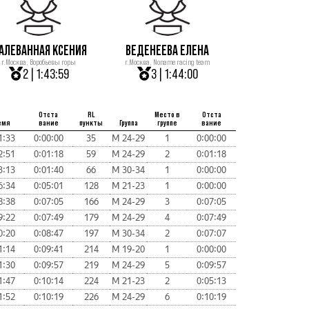
АЛЕВАННАЯ КСЕНИЯ
ВЕДЕНЕЕВА ЕЛЕНА
г.Москва, Воробьевы горы
г.Москва, Noname racing team
2 | 1:43:59
3 | 1:44:00
Отста
RL
Место в
Отста
емя
вание
пункты
Группа
группе
вание
1:33
0:00:00
35
М 24-29
1
0:00:00
2:51
0:01:18
59
М 24-29
2
0:01:18
3:13
0:01:40
66
М 30-34
1
0:00:00
6:34
0:05:01
128
М 21-23
1
0:00:00
8:38
0:07:05
166
М 24-29
3
0:07:05
9:22
0:07:49
179
М 24-29
4
0:07:49
0:20
0:08:47
197
М 30-34
2
0:07:07
1:14
0:09:41
214
М 19-20
1
0:00:00
1:30
0:09:57
219
М 24-29
5
0:09:57
1:47
0:10:14
224
М 21-23
2
0:05:13
1:52
0:10:19
226
М 24-29
6
0:10:19