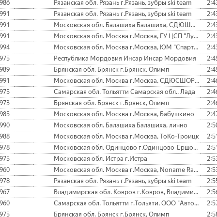
986
Рязанская обл. Рязань г.Рязань, зубры ski team
2:4
991
Рязанская обл. Рязань г.Рязань, зубры ski team
2:4
991
Московская обл. Балашиха Балашиха, СДЮШОР "Зоркий"
2:4
991
Московская обл. Москва г.Москва, ГУ ЦСП "Луч"
2:4
994
Московская обл. Москва г.Москва, ЮМ "Спартак"
2:4
975
Республика Мордовия Инсар Инсар Мордовия
2:4
989
Брянская обл. Брянск г.Брянск, Олимп
2:4
991
Московская обл. Москва г.Москва, СДЮСШОР-81
2:4
975
Самарская обл. Тольятти Самарская обл., Лада
2:4
973
Брянская обл. Брянск г.Брянск, Олимп
2:4
985
Московская обл. Москва г.Москва, Бабушкино
2:4
990
Московская обл. Балашиха Балашиха, лично
2:5
988
Московская обл. Москва г.Москва, ТоКо-Троицк
2:5
978
Московская обл. Одинцово г.Одинцово-Ершово, Динамо
2:5
975
Московская обл. Истра г.Истра
2:5
960
Московская обл. Москва г.Москва, Noname Racing Team
2:5
978
Рязанская обл. Рязань г.Рязань, зубры ski team
2:5
967
Владимирская обл. Ковров г.Ковров, Владимирская обл., СКиД
2:5
960
Самарская обл. Тольятти г.Тольяти, ООО "Авто ВАЗ"
2:5
975
Брянская обл. Брянск г.Брянск, Олимп
2:5