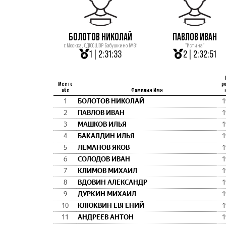
БОЛОТОВ НИКОЛАЙ
ПАВЛОВ ИВАН
г.Москва, СДЮСШОР Бабушкино № 81
"Истина"
1 | 2:31:33
2 | 2:32:51
Место
р
абс
Фамилия Имя
1
БОЛОТОВ НИКОЛАЙ
1
2
ПАВЛОВ ИВАН
1
3
МАШКОВ ИЛЬЯ
1
4
БАКАЛДИН ИЛЬЯ
1
5
ЛЕМАНОВ ЯКОВ
1
6
СОЛОДОВ ИВАН
1
7
КЛИМОВ МИХАИЛ
1
8
ВДОВИН АЛЕКСАНДР
1
9
ДУРКИН МИХАИЛ
1
10
КЛЮКВИН ЕВГЕНИЙ
1
11
АНДРЕЕВ АНТОН
1