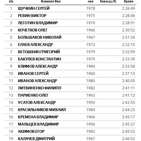
абс
Фамилия Имя
ния
Команда RL
Время
1
ЩУЧКИН СЕРГЕЙ
1978
2:26:49
2
РЕВИН ВИКТОР
1975
2:28:46
3
ЛЕГОТИН ВЛАДИМИР
1970
2:28:51
4
КОЧЕТКОВ ОЛЕГ
1966
2:30:52
5
БОЛЬШАКОВ НИКОЛАЙ
1967
2:31:34
6
ЕЛАЕВ АЛЕКСАНДР
1972
2:32:15
7
ВЕТОШКИН ГРИГОРИЙ
1979
2:32:59
8
БАКУЛЕВ КОНСТАНТИН
1979
2:33:39
9
КЛИМОВ АЛЕКСАНДР
1984
2:33:58
10
ИВАНОВ СЕРГЕЙ
1960
2:37:13
11
ИВАНОВ АЛЕКСАНДР
1980
2:40:05
12
ЛИТВИНЕНКО ФИЛИПП
1982
2:41:11
13
ПАРИЕНКО ОЛЕГ
1963
2:41:12
14
УСАТОВ АЛЕКСАНДР
1959
2:42:55
15
КРАСИЛЬНИКОВ МИХАИЛ
1984
2:44:23
16
КРЕМЕНА ВЛАДИМИР
1966
2:45:17
17
МАЛЬЦЕВ ВЛАДИМИР
1956
2:45:27
18
АКИМОВ ЕГОР
1982
2:45:53
19
КАЛАЧЕВ ДМИТРИЙ
1967
2:46:02