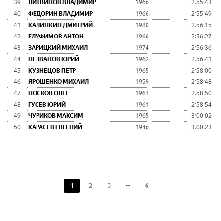
39
ЛИТВИНОВ ВЛАДИМИР
1966
2:55:43
40
ФЕДОРИН ВЛАДИМИР
1966
2:55:49
41
КАЛИНКИН ДМИТРИЙ
1980
2:56:15
42
ЕЛУФИМОВ АНТОН
1966
2:56:27
43
ЗАРИЦКИЙ МИХАИЛ
1974
2:56:36
44
НЕЗВАНОВ ЮРИЙ
1962
2:56:41
45
КУЗНЕЦОВ ПЕТР
1965
2:58:00
46
ЯРОШЕНКО МИХАИЛ
1959
2:58:48
47
НОСКОВ ОЛЕГ
1961
2:58:50
48
ГУСЕВ ЮРИЙ
1961
2:58:54
49
ЧУРИКОВ МАКСИМ
1965
3:00:02
50
КАРАСЕВ ЕВГЕНИЙ
1946
3:00:23
1
2
3
6