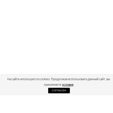
На сайте ипользуются cookies. Продолжая использовать данный сайт, вы
принимаете
условия
СОГЛАСЕН
2026
Russialoppet ®
Серия лыжных марафонов