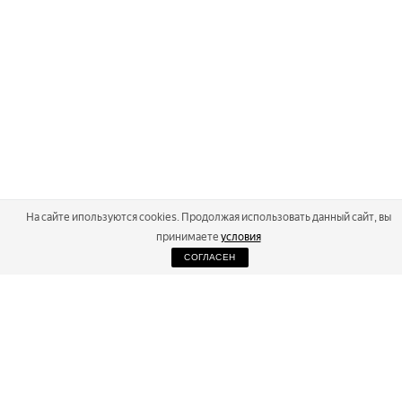
На сайте ипользуются cookies. Продолжая использовать данный сайт, вы
принимаете
условия
СОГЛАСЕН
2026
Russialoppet ®
Серия лыжных марафонов