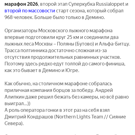
марафон 2026
, второй этап Суперкубка Russialoppet и
второй по массовости
старт сезона, который собрал
968 человек. Больше было только в Демино.
Организаторы Московского лыжного марафона
впервые подготовили круг 25 км и соединили два
лыжных леса Москвы – Поляны (Бутово) и Альфа-Битцу.
Трасса полтинника достаточно сложная из-за
отсутствия продолжительных равнинных участков.
Поэтому здесь редко едут толпой до самого финиша,
как это бывает в Демино и Югре.
Как обычно, на столичном марафоне собралась
приличная компания борцов за победу. Андрей
Алипкин даже решил бежать без камеры, но всё равно
выиграл…))
А роль оператора гонки в этот раз на себя взял
Дмитрий Кондрашов (Northern Lights Team // Сияние
Севера).