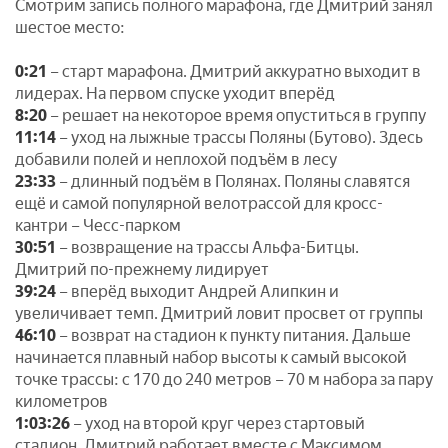
Смотрим запись полного марафона, где Дмитрий занял
шестое место:
0:21
– старт марафона. Дмитрий аккуратно выходит в
лидерах. На первом спуске уходит вперёд
8:20
– решает на некоторое время опуститься в группу
11:14
– уход на лыжные трассы Поляны (Бутово). Здесь
добавили полей и неплохой подъём в лесу
23:33
– длинный подъём в Полянах. Поляны славятся
ещё и самой популярной велотрассой для кросс-
кантри – Чесс-парком
30:51
– возвращение на трассы Альфа-Битцы.
Дмитрий по-прежнему лидирует
39:24
– вперёд выходит Андрей Алипкин и
увеличивает темп. Дмитрий ловит просвет от группы
46:10
– возврат на стадион к пункту питания. Дальше
начинается плавный набор высоты к самый высокой
точке трассы: с 170 до 240 метров – 70 м набора за пару
километров
1:03:26
– уход на второй круг через стартовый
стадион. Дмитрий работает вместе с Максимом