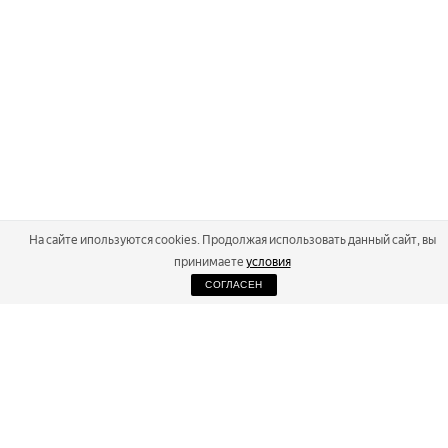
На сайте ипользуются cookies. Продолжая использовать данный сайт, вы
принимаете
условия
СОГЛАСЕН
2026
Russialoppet ®
Серия лыжных марафонов