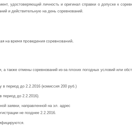
мент, удостоверяющий личность и оригинал справки о допуске к соре
аний и действительную на день соревнований.
учая на время проведения соревнований.
ии, а также отмены соревнований из-за плохих погодных условий или об
у в период до 2.2.2016 (комиссия 200
руб.
)
 период до 2.2.2016).
ной заявки, направленной на эл. адрес
гистрации не позднее 2.2.2016.
лифицируются.