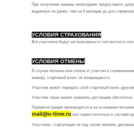
При получении номера необходимо предоставить доку
выданную не ранее, чем за 6 месяцев до дня соревнов
УСЛОВИЯ СТРАХОВАНИЯ
Все участники будут застрахованы от несчастного сл
УСЛОВИЯ ОТМЕНЫ
В случае болезни или отказа от участия в соревнован
мажор), стартовый взнос не возвращается.
Участник может передать свой стартовый взнос другом
Участник также может изменить дистанцию (бесплатно в
Перерегистрация производится в на основании письмен
mail
@
o
-
time
.
ru
или самостоятельно в системе ре
Участники, стартующие не под своим именем, дисква