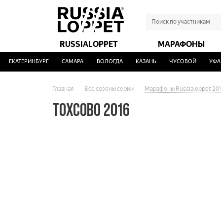
RUSSIALOPPET
МАРАФОНЫ
ЕКАТЕРИНБУРГ
САМАРА
ВОЛОГДА
КАЗАНЬ
ЧУСОВОЙ
УФА
Главная
-
Все сезоны серии
-
Марафоны Russialoppet 20
ТOХСOВО 2016