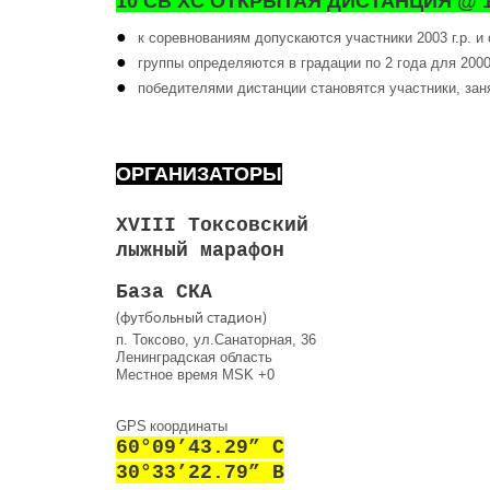
10 СВ XC ОТКРЫТАЯ ДИСТАНЦИЯ @ 1
к соревнованиям допускаются участники 2003 г.р. и
группы определяются в градации по 2 года для 2000-
победителями дистанции становятся участники, заня
ОРГАНИЗАТОРЫ
ХVIII Токсовский
лыжный марафон
База СКА
(футбольный стадион)
п. Токсово, ул.Санаторная, 36
Ленинградская область
Местное время MSK +0
GPS
координаты
60°09’43.29” С
30°33’22.79” В