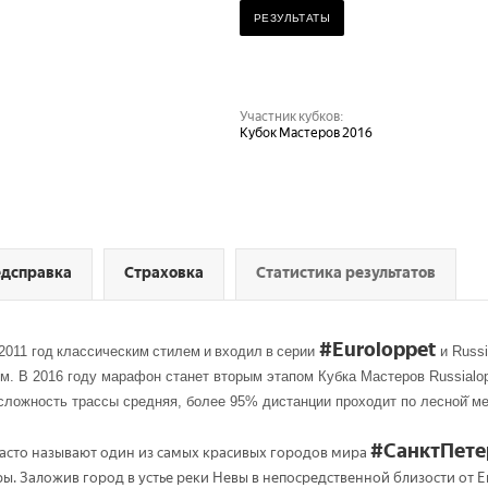
РЕЗУЛЬТАТЫ
Участник кубков:
Кубок Мастеров 2016
дсправка
Страховка
Статистика результатов
#Euroloppe
t
2011
год
классическим
стилем
и
входил
в
серии
и Russi
м. В 2016 году марафон станет вторым этапом Кубка Мастеров Russialop
ложность трассы средняя, более 95% дистанции проходит по лесной̆ ме
#СанктПете
часто называют один из самых красивых городов мира
 Заложив город в устье реки Невы в непосредственной близости от Евр