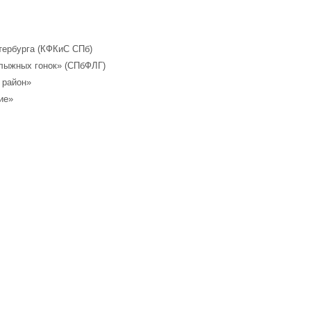
тербурга (КФКиС СПб)
лыжных гонок» (СПбФЛГ)
 район»
ие»