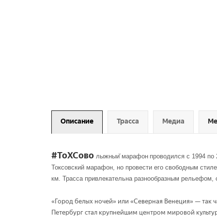
Описание
Трасса
Медиа
Ме
#ТоХСово
лыжныи
̆
марафон
проводился
c 1994
по
Токсовский марафон, но провести его свободным стиле
км. Трасса привлекательна разнообразным рельефом, с
«Город белых ночей» или «Северная Венеция» — так 
Петербург стал крупнейшим центром мировой культуры.