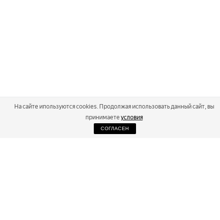
На сайте ипользуются cookies. Продолжая использовать данный сайт, вы
принимаете
условия
СОГЛАСЕН
2026
Russialoppet ®
Серия лыжных марафонов
RUSSIALOPPET