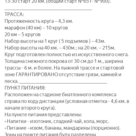
13:30 старт 20 км. (общий старт №651- №900).
________________________________________________
ТРАССА:
Протяженность круга – 4,3 км.
марафон (40 км) – 10 кругов
20 км – 5 кругов
Набор высоты на 1 круг ( 5 подъемов ) – 43м.
Набор высоты на 40 км. – 430м.; на 20 км. – 215м.
Круг подготовлен полностью из искусственного снега.
Толщина снежного покрова от 30 см до 1 м., ширина
трассы - 6 м. и более. На лыжной трассе и стартовой
зоне ГАРАНТИРОВАНО отсутствие грязи, камней и
песка. ________________________________________________
ПУНКТ ПИТАНИЯ:
Расположен на стадионе биатлонного комплекса
справа по ходу дистанции (условная отметка - 4,6 км. в
начале второго круга).
На пункте питания представлены:
• Напитки - изотоник, сладкий чай, кола, морс.
• Питание –изюм, бананы, мандарины (порционно).
Зоны на пункте питания буду разделены