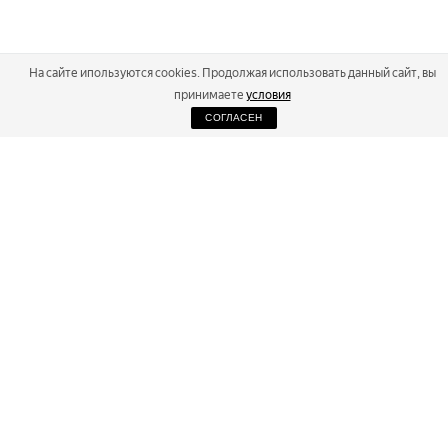
На сайте ипользуются cookies. Продолжая использовать данный сайт, вы
принимаете
условия
СОГЛАСЕН
2026
Russialoppet ®
Серия лыжных марафонов
RUSSIALOPPET
МАРАФОНЫ
РЕЗУЛЬТАТЫ
МАГАЗИН