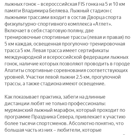
лыжных гонок – всеросссийская FIS гонка на 5 и 10 км
памяти Владимира Беляева. Лыжный стадион с
лыжными трассами входит в состав Дворца спорта
физкультурно-спортивного комплекса «Атлет».
Включает в себя стартовую поляну, две
тренировочные спортивные трассы (левая и правая) по
5 км каждая, освещенная прогулочно-тренировочная
трасса 5 км. Левая трасса имеет сертификаты
международной и всероссийской федерации лыжных
гонок, наличие которых позволяют проводить в городе
Апатиты спортивные соревнования соответствующих
уровней. Участки левой лыжни 2.5 км, прогулочной
трассы, а также стадиона имеют освещение.
Как показывает практика, забеги на длинные
дистанции любят не только профессионалы:
мурманский лыжный марафон, который проходит по
программе Праздника Севера, привлекает к участию
более тысячи спортсменов. Абсолютно понятно, что
большая часть из них – любители, которые