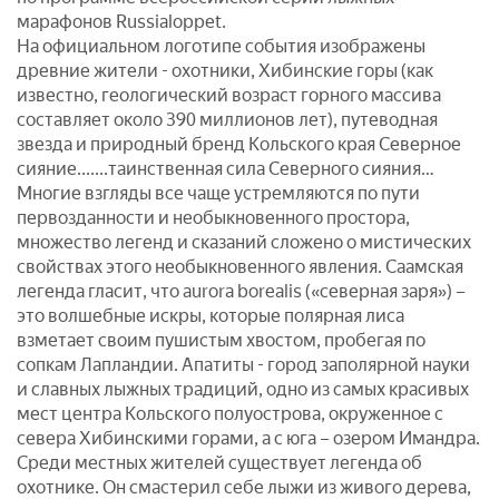
марафонов Russialoppet.
На официальном логотипе события изображены
древние жители - охотники, Хибинские горы (как
известно, геологический возраст горного массива
составляет около 390 миллионов лет), путеводная
звезда и природный бренд Кольского края Северное
сияние.......таинственная сила Северного сияния…
Многие взгляды все чаще устремляются по пути
первозданности и необыкновенного простора,
множество легенд и сказаний сложено о мистических
свойствах этого необыкновенного явления. Саамская
легенда гласит, что aurora borealis («северная заря») –
это волшебные искры, которые полярная лиса
взметает своим пушистым хвостом, пробегая по
сопкам Лапландии. Апатиты - город заполярной науки
и славных лыжных традиций, одно из самых красивых
мест центра Кольского полуострова, окруженное с
севера Хибинскими горами, а с юга – озером Имандра.
Среди местных жителей существует легенда об
охотнике. Он смастерил себе лыжи из живого дерева,