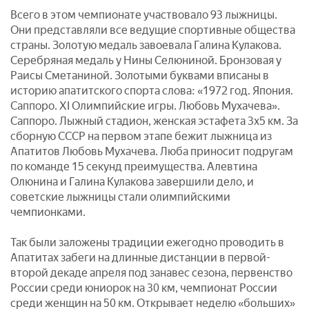
Всего в этом чемпионате участвовало 93 лыжницы.
Они представляли все ведущие спортивные общества
страны. Золотую медаль завоевала Галина Кулакова.
Серебряная медаль у Нины Селюниной. Бронзовая у
Раисы Сметаниной. Золотыми буквами вписаны в
историю апатитского спорта слова: «1972 год. Япония.
Саппоро. XI Олимпийские игры. Любовь Мухачева».
Саппоро. Лыжный стадион, женская эстафета 3х5 км. За
сборную СССР на первом этапе бежит лыжница из
Апатитов Любовь Мухачева. Люба приносит подругам
по команде 15 секунд преимущества. Алевтина
Олюнина и Галина Кулакова завершили дело, и
советские лыжницы стали олимпийскими
чемпионками.
Так были заложены традиции ежегодно проводить в
Апатитах забеги на длинные дистанции в первой-
второй декаде апреля под занавес сезона, первенство
России среди юниорок на 30 км, чемпионат России
среди женщин на 50 км. Открывает неделю «больших»