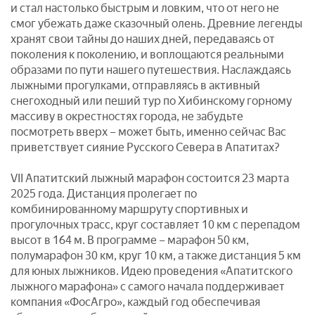
и стал настолько быстрым и ловким, что от него не
смог убежать даже сказочный олень. Древние легенды
хранят свои тайны до наших дней, передаваясь от
поколения к поколению, и воплощаются реальными
образами по пути нашего путешествия. Наслаждаясь
лыжными прогулками, отправляясь в активный
снегоходный или пеший тур по Хибинскому горному
массиву в окрестностях города, не забудьте
посмотреть вверх – может быть, именно сейчас Вас
приветствует сияние Русского Севера в Апатитах?
VII Апатитский лыжный марафон состоится 23 марта
2025 года. Дистанция пролегает по
комбинированному маршруту спортивных и
прогулочных трасс, круг составляет 10 км с перепадом
высот в 164 м. В программе – марафон 50 км,
полумарафон 30 км, круг 10 км, а также дистанция 5 км
для юных лыжников. Идею проведения «Апатитского
лыжного марафона» с самого начала поддерживает
компания «ФосАгро», каждый год обеспечивая