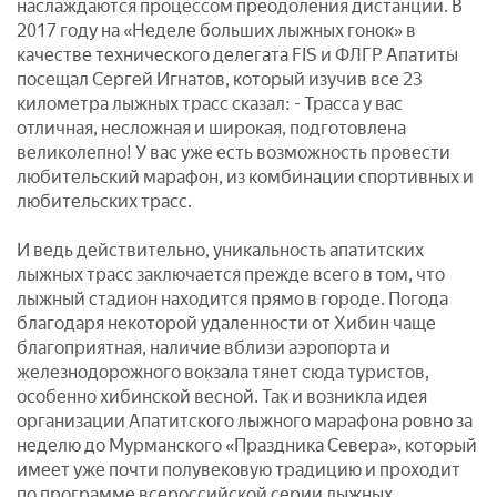
наслаждаются процессом преодоления дистанции. В
2017 году на «Неделе больших лыжных гонок» в
качестве технического делегата FIS и ФЛГР Апатиты
посещал Сергей Игнатов, который изучив все 23
километра лыжных трасс сказал: - Трасса у вас
отличная, несложная и широкая, подготовлена
великолепно! У вас уже есть возможность провести
любительский марафон, из комбинации спортивных и
любительских трасс.
И ведь действительно, уникальность апатитских
лыжных трасс заключается прежде всего в том, что
лыжный стадион находится прямо в городе. Погода
благодаря некоторой удаленности от Хибин чаще
благоприятная, наличие вблизи аэропорта и
железнодорожного вокзала тянет сюда туристов,
особенно хибинской весной. Так и возникла идея
организации Апатитского лыжного марафона ровно за
неделю до Мурманского «Праздника Севера», который
имеет уже почти полувековую традицию и проходит
по программе всероссийской серии лыжных