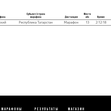
Субъект/страна
Место
афона
марафона
Дистанция
абс
Время
ский
Республика Татарстан
Марафон
13
2:12:18
МАРАФОНЫ
РЕЗУЛЬТАТЫ
МАГАЗИН