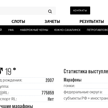
КОНТАКТЫ
СЛОТЫ
ЗАЧЕТЫ
РЕЗУЛЬТАТЫ
УФА
НАБЕРЕЖНЫЕ ЧЕЛНЫ
ЮЖНО-САХАЛИНСК
ПЕТРОПАВЛОВСК
19
Статистика выступл
Марафоны
2007
д рождения:
гонки:
уппа:
федеральные округа:
775859
@RL:
субъекты РФ + иностран
Нет
спорт RL:
учшие марафоны