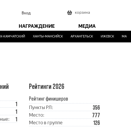
0
корзина
Вход
НАГРАЖДЕНИЕ
МЕДИА
-КАМЧАТСКИЙ
ХАНТЫ-МАНСИЙСК
АРХАНГЕЛЬСК
ИЖЕВСК
МАЛИН
ений
Рейтинги 2026
Рейтинг финишеров
1
356
Пункты РЛ:
1
777
Место:
1
ные:
126
Место в группе