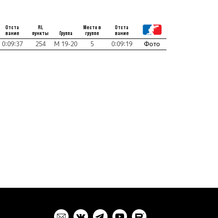
Отста
RL
Место в
Отста
вание
пункты
Группа
группе
вание
0:09:37
254
М 19-20
5
0:09:19
Фото