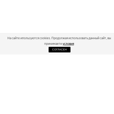
На сайте ипользуются cookies. Продолжая использовать данный сайт, вы
принимаете
условия
СОГЛАСЕН
2026
Russialoppet ®
Серия лыжных марафонов
RUSSIALOPPET
МАРАФОНЫ
РЕЗУЛЬТАТЫ