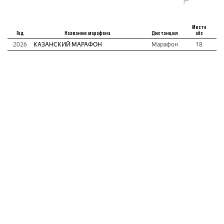
Место
Год
Название марафона
Дистанция
абс
2026
КАЗАНСКИЙ МАРАФОН
Марафон
18
2