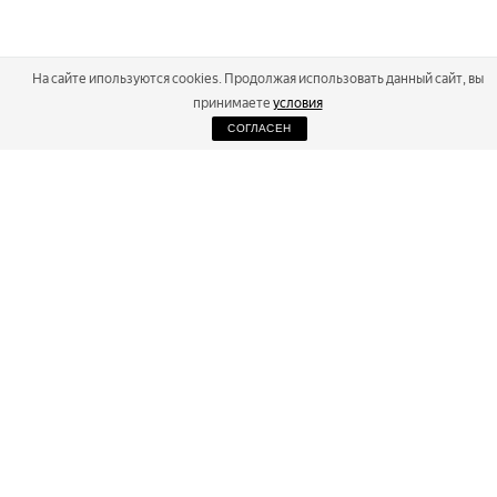
На сайте ипользуются cookies. Продолжая использовать данный сайт, вы
принимаете
условия
СОГЛАСЕН
2026
Russialoppet ®
Серия лыжных марафонов
RUSSIALOPPET
МАРАФОНЫ
РЕЗУЛЬТАТЫ
МАГАЗИН