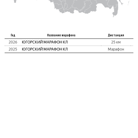
Ме
Год
Название марафона
Дистанция
а
2026
ЮГОРСКИЙ МАРАФОН КЛ
25 км
2025
ЮГОРСКИЙ МАРАФОН КЛ
Марафон