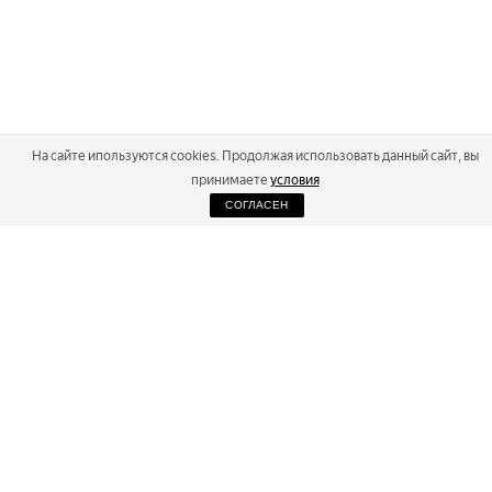
На сайте ипользуются cookies. Продолжая использовать данный сайт, вы
принимаете
условия
СОГЛАСЕН
2026
Russialoppet ®
Серия лыжных марафонов
RUSSIALOPPET
МАРАФОНЫ
РЕЗУЛЬТАТЫ