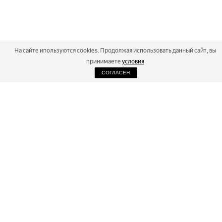
На сайте ипользуются cookies. Продолжая использовать данный сайт, вы
принимаете
условия
СОГЛАСЕН
2026
Russialoppet ®
Серия лыжных марафонов
RUSSIALOPPET
МАРАФОНЫ
РЕЗУЛЬТАТЫ
МАГАЗИН