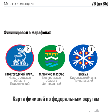
76 (из 85)
Место команды:
Финишировал в марафонах
2
1
1
НИЖЕГОРОДСКИЙ МАРАФОН
ГАЛИЧСКОЕ ЗАОЗЕРЬЕ
ШИЖМА
Нижегородская
Костромская
Кировская область
область
область
Приволжский
Приволжский
Центральный
Карта финишей по федеральным округам