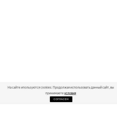
На сайте ипользуются cookies. Продолжая использовать данный сайт, вы
принимаете
условия
СОГЛАСЕН
2026
Russialoppet ®