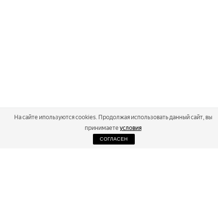
На сайте ипользуются cookies. Продолжая использовать данный сайт, вы
принимаете
условия
СОГЛАСЕН
2026
Russialoppet ®
Серия лыжных марафонов