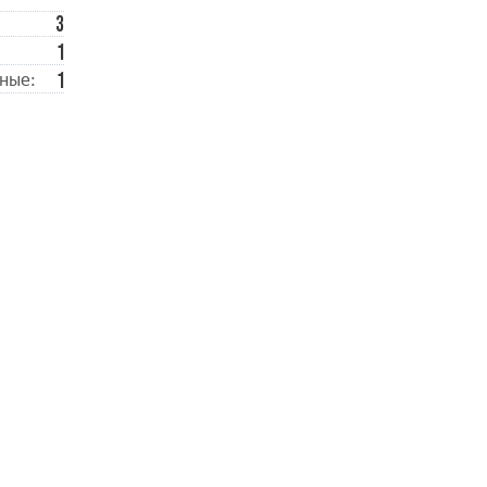
3
1
1
ные: