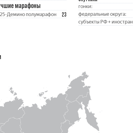
учшие марафоны
гонки:
23
федеральные округа:
25-Демино полумарафон
субъекты РФ + иностран
м