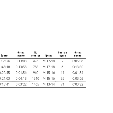
Отста
RL
Место в
Отста
Время
вание
пункты
Группа
группе
вание
1:36:26
0:13:08
476
М 17-18
2
0:05:06
1:43:18
0:13:58
788
М 17-18
6
0:13:50
0:22:45
0:01:56
960
М 15-16
11
0:01:54
0:24:03
0:04:18
1310
М 15-16
32
0:03:02
0:15:41
0:03:22
1465
М 13-14
71
0:03:22