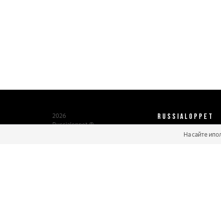
RUSSIALOPPET
2026
Russialoppet ®
Серия лыжных марафонов
На сайте ипо
О нас
Паспорт участника
Мастер марафонов
Бонусы