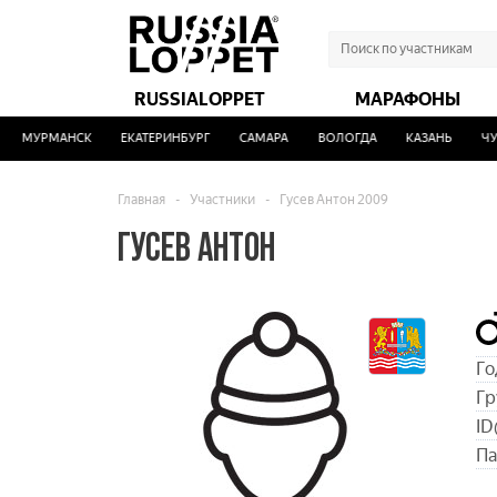
RUSSIALOPPET
МАРАФОНЫ
МУРМАНСК
ЕКАТЕРИНБУРГ
САМАРА
ВОЛОГДА
КАЗАНЬ
ЧУС
Главная
-
Участники
-
Гусев Антон 2009
ГУСЕВ АНТОН
Го
Гр
ID
Па