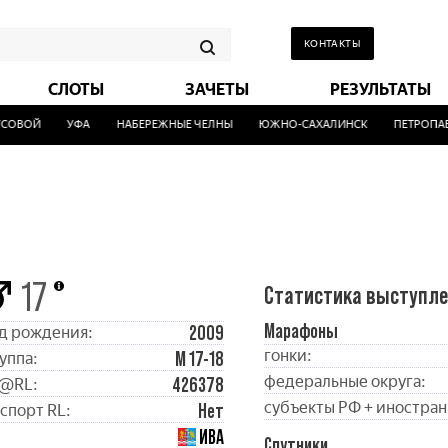
КОНТАКТЫ
СЛОТЫ
ЗАЧЕТЫ
РЕЗУЛЬТАТЫ
ОВОЙ
УФА
НАБЕРЕЖНЫЕ ЧЕЛНЫ
ЮЖНО-САХАЛИНСК
ПЕТРОПАВ
17
Статистика выступл
Марафоны
2009
д рождения:
гонки:
М 17-18
уппа:
федеральные округа:
426378
@RL:
субъекты РФ + иностран
Нет
спорт RL:
ИВА
Спутники