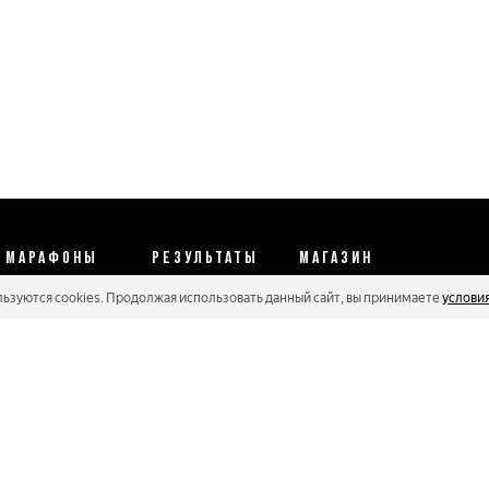
МАРАФОНЫ
РЕЗУЛЬТАТЫ
МАГАЗИН
льзуются cookies. Продолжая использовать данный сайт, вы принимаете
услови
Календарь 2026
Протоколы 2025
Реквизиты
Регистрации
Кубковые серии
Оплата и сервис
Онлайн гонки
Рейтинг Russialoppet
Условия отмены
Мастера
Соглашение
Политика конфиденциальности
Политика обработки персональных данных
Политика cookie