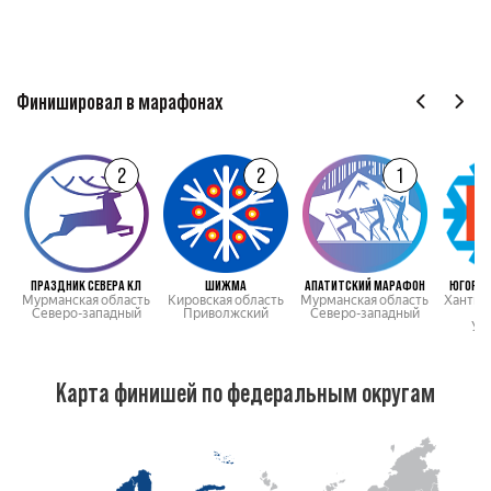
Финишировал в марафонах
2
2
1
ПРАЗДНИК СЕВЕРА КЛ
ШИЖМА
АПАТИТСКИЙ МАРАФОН
ЮГОРСК
Мурманская область
Кировская область
Мурманская область
Ханты-
Северо-западный
Приволжский
Северо-западный
Ур
Карта финишей по федеральным округам