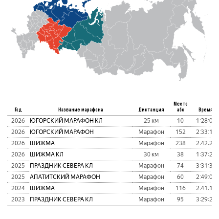
Место
Год
Название марафона
Дистанция
абс
Время
2026
ЮГОРСКИЙ МАРАФОН КЛ
25 км
10
1:28:07
2026
ЮГОРСКИЙ МАРАФОН
Марафон
152
2:33:16
2026
ШИЖМА
Марафон
238
2:42:26
2026
ШИЖМА КЛ
30 км
38
1:37:22
2025
ПРАЗДНИК СЕВЕРА КЛ
Марафон
74
3:31:34
2025
АПАТИТСКИЙ МАРАФОН
Марафон
60
2:49:08
2024
ШИЖМА
Марафон
116
2:41:13
2023
ПРАЗДНИК СЕВЕРА КЛ
Марафон
95
3:29:27