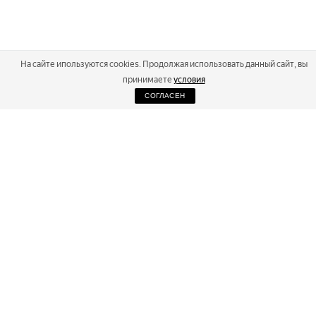
На сайте ипользуются cookies. Продолжая использовать данный сайт, вы
принимаете
условия
СОГЛАСЕН
2026
Russialoppet ®
Серия лыжных марафонов
RUSSIALOPPET
МАРАФОНЫ
РЕЗУЛЬТАТЫ
МАГАЗИН