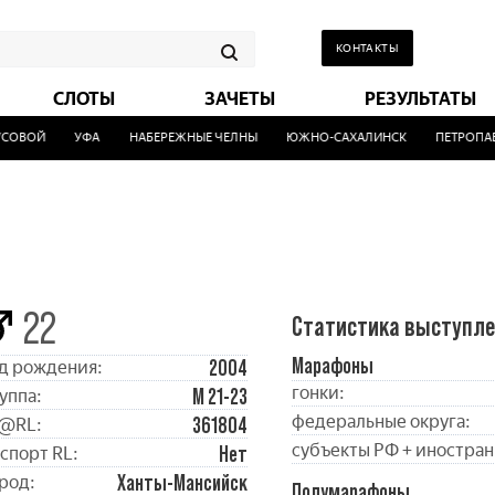
КОНТАКТЫ
СЛОТЫ
ЗАЧЕТЫ
РЕЗУЛЬТАТЫ
ОВОЙ
УФА
НАБЕРЕЖНЫЕ ЧЕЛНЫ
ЮЖНО-САХАЛИНСК
ПЕТРОПАВЛ
22
Статистика выступл
Марафоны
2004
д рождения:
гонки:
М 21-23
уппа:
федеральные округа:
361804
@RL:
субъекты РФ + иностран
Нет
спорт RL:
Ханты-Мансийск
род:
Полумарафоны