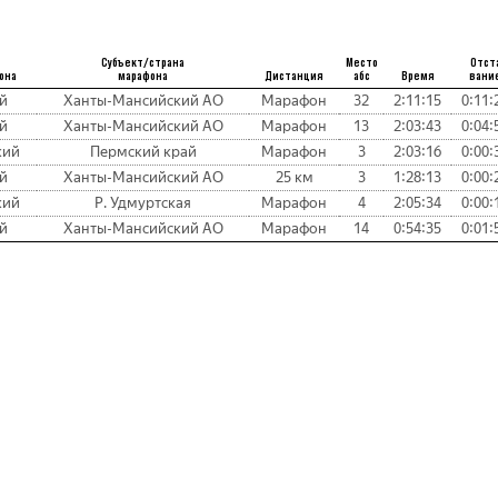
Субъект/страна
Место
Отст
она
марафона
Дистанция
абс
Время
вани
й
Ханты-Мансийский АО
Марафон
32
2:11:15
0:11:
й
Ханты-Мансийский АО
Марафон
13
2:03:43
0:04:
кий
Пермский край
Марафон
3
2:03:16
0:00:
й
Ханты-Мансийский АО
25 км
3
1:28:13
0:00:
кий
Р. Удмуртская
Марафон
4
2:05:34
0:00:
й
Ханты-Мансийский АО
Марафон
14
0:54:35
0:01: