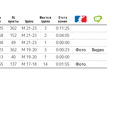
а
RL
Место в
Отста
е
пункты
Группа
группе
вание
25
302
М 21-23
3
0:11:25
58
152
М 21-23
2
0:04:05
38
49
М 21-23
1
0:00:00
23
362
М 19-20
3
0:00:23
Фото
Видео
13
40
М 19-20
1
0:00:00
55
137
М 17-18
14
0:01:55
Фото