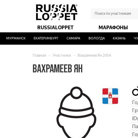
RUSSIALOPPET
МАРАФОНЫ
МУРМАНСК
ЕКАТЕРИНБУРГ
САМАРА
ВОЛОГДА
КАЗАНЬ
ЧУС
Главная
-
Участники
-
Вахрамеев Ян 2004
ВАХРАМЕЕВ ЯН
Го
Гр
ID
Па
Го