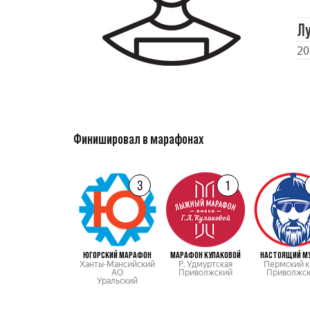
Л
20
Финишировал в марафонах
3
1
ЮГОРСКИЙ МАРАФОН
МАРАФОН КУЛАКОВОЙ
НАСТОЯЩИЙ М
Ханты-Мансийский
Р. Удмуртская
Пермский к
АО
Приволжский
Приволжс
Уральский