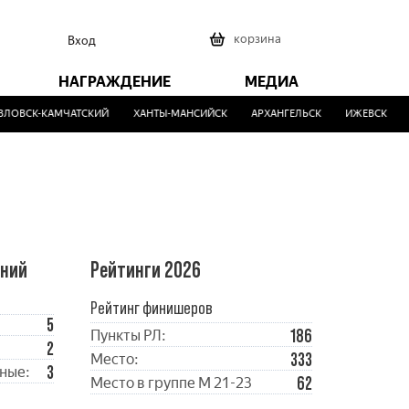
0
корзина
Вход
НАГРАЖДЕНИЕ
МЕДИА
ОВСК-КАМЧАТСКИЙ
ХАНТЫ-МАНСИЙСК
АРХАНГЕЛЬСК
ИЖЕВСК
М
ений
Рейтинги 2026
Рейтинг финишеров
5
186
Пункты РЛ:
2
333
Место:
3
ные:
62
Место в группе М 21-23