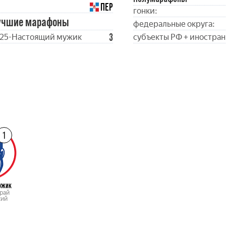
ПЕР
гонки:
учшие марафоны
федеральные округа:
3
25-Настоящий мужик
субъекты РФ + иностран
1
УЖИК
рай
кий