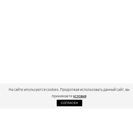
На сайте ипользуются cookies. Продолжая использовать данный сайт, вы
принимаете
условия
СОГЛАСЕН
2026
Russialoppet ®
Серия лыжных марафонов