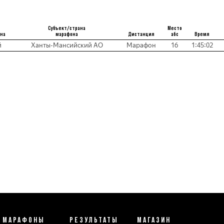
Субъект/страна
Место
она
марафона
Дистанция
абс
Время
й
Ханты-Мансийский АО
Марафон
16
1:45:02
МАРАФОНЫ
РЕЗУЛЬТАТЫ
МАГАЗИН