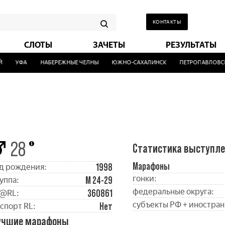
КОНТАКТЫ
СЛОТЫ
ЗАЧЕТЫ
РЕЗУЛЬТАТЫ
УФА
НАБЕРЕЖНЫЕ ЧЕЛНЫ
ЮЖНО-САХАЛИНСК
ПЕТРОПАВЛОВСК
28
Статистика выступл
Марафоны
1998
д рождения:
гонки:
М 24-29
уппа:
федеральные округа:
360861
@RL:
субъекты РФ + иностран
Нет
спорт RL:
учшие марафоны