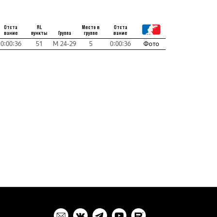
Отста
RL
Место в
Отста
вание
пункты
Группа
группе
вание
0:00:36
51
М 24-29
5
0:00:36
Фото