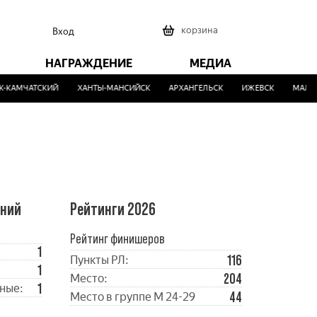
0
корзина
Вход
НАГРАЖДЕНИЕ
МЕДИА
-КАМЧАТСКИЙ
ХАНТЫ-МАНСИЙСК
АРХАНГЕЛЬСК
ИЖЕВСК
МАЛИН
ений
Рейтинги 2026
Рейтинг финишеров
1
116
Пункты РЛ:
1
204
Место:
1
ные:
44
Место в группе М 24-29