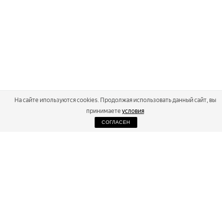
На сайте ипользуются cookies. Продолжая использовать данный сайт, вы
принимаете
условия
СОГЛАСЕН
2026
Russialoppet ®
Серия лыжных марафонов