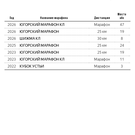
Место
Год
Название марафона
Дистанция
абс
2026
ЮГОРСКИЙ МАРАФОН КЛ
Марафон
47
2
2026
ЮГОРСКИЙ МАРАФОН
25 км
19
1
2026
ШИЖМА КЛ
30 км
8
1
2025
ЮГОРСКИЙ МАРАФОН
25 км
24
1
2023
ЮГОРСКИЙ МАРАФОН
25 км
19
1
2023
ЮГОРСКИЙ МАРАФОН КЛ
Марафон
11
2
2022
КУБОК УСТЬИ
Марафон
3
2