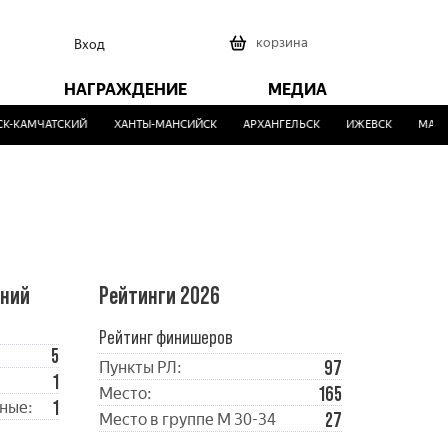
0
корзина
Вход
НАГРАЖДЕНИЕ
МЕДИА
-КАМЧАТСКИЙ
ХАНТЫ-МАНСИЙСК
АРХАНГЕЛЬСК
ИЖЕВСК
МАЛИН
ений
Рейтинги 2026
Рейтинг финишеров
5
97
Пункты РЛ:
1
165
Место:
1
ные:
27
Место в группе М 30-34