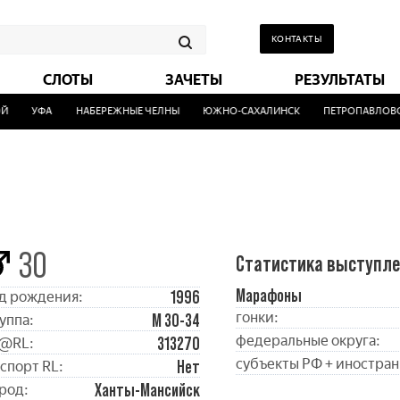
КОНТАКТЫ
СЛОТЫ
ЗАЧЕТЫ
РЕЗУЛЬТАТЫ
УФА
НАБЕРЕЖНЫЕ ЧЕЛНЫ
ЮЖНО-САХАЛИНСК
ПЕТРОПАВЛОВСК
30
Статистика выступл
Марафоны
1996
д рождения:
гонки:
М 30-34
уппа:
федеральные округа:
313270
@RL:
субъекты РФ + иностран
Нет
спорт RL:
Ханты-Мансийск
род: