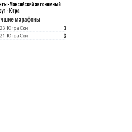
нты-Мансийский автономный
руг - Югра
учшие марафоны
3
23-Югра Ски
3
21-Югра Ски