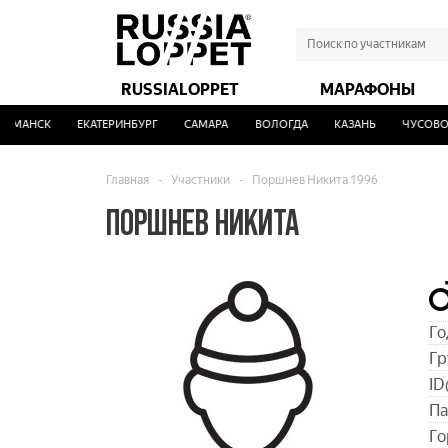
RUSSIALOPPET
МАРАФОНЫ
МАНСК
ЕКАТЕРИНБУРГ
САМАРА
ВОЛОГДА
КАЗАНЬ
ЧУСОВОЙ
Главная
-
Участники
-
Поршнев Никита 1996
ПОРШНЕВ НИКИТА
Го
Гр
ID
Па
Го