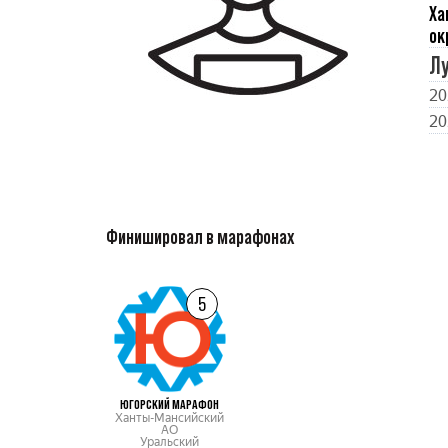
Ха
ок
Л
20
20
Финишировал в марафонах
5
ЮГОРСКИЙ МАРАФОН
Ханты-Мансийский
АО
Уральский