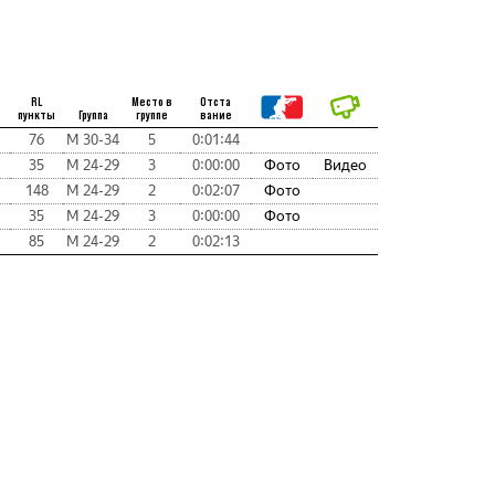
RL
Место в
Отста
пункты
Группа
группе
вание
76
М 30-34
5
0:01:44
35
М 24-29
3
0:00:00
Фото
Видео
148
М 24-29
2
0:02:07
Фото
35
М 24-29
3
0:00:00
Фото
85
М 24-29
2
0:02:13