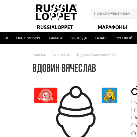
RUSSIALOPPET
МАРАФОНЫ
СК
ЕКАТЕРИНБУРГ
САМАРА
ВОЛОГДА
КАЗАНЬ
ЧУСОВОЙ
Главная
-
Участники
-
Вдовин Вячеслав 1975
ВДОВИН ВЯЧЕСЛАВ
Го
Гр
ID
Па
Ст