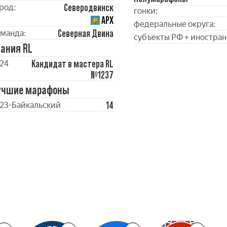
Северодвинск
род:
гонки:
АРХ
федеральные округа:
Северная Двина
манда:
субъекты РФ + иностран
ания RL
Кандидат в мастера RL
24
№1237
учшие марафоны
14
23-Байкальский