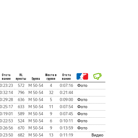
Отста
RL
Место в
Отста
вание
пункты
Группа
группе
вание
0:23:23
572
М 50-54
4
0:07:16
Фото
0:32:14
796
М 50-54
32
0:21:44
0:29:28
636
М 50-54
5
0:09:00
Фото
0:25:17
633
М 50-54
11
0:07:54
Фото
0:19:01
589
М 50-54
9
0:07:45
Фото
0:22:53
524
М 50-54
6
0:10:11
Фото
0:26:56
670
М 50-54
9
0:13:59
Фото
0:23:50
682
М 50-54
13
0:11:19
Видео