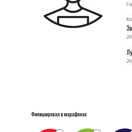
Го
Ко
Зв
20
Л
20
Финишировал в марафонах