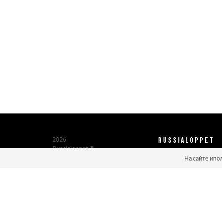
RUSSIALOPPET
2026
Russialoppet ®
Серия лыжных марафонов
На сайте ипо
О нас
Паспорт участника
Мастер марафонов
Бонусы