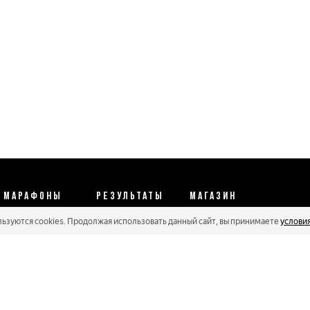
МАРАФОНЫ
РЕЗУЛЬТАТЫ
МАГАЗИН
льзуются cookies. Продолжая использовать данный сайт, вы принимаете
услови
Календарь 2026
Протоколы 2025
Реквизиты
Регистрации
Кубковые серии
Оплата и сервис
Онлайн гонки
Рейтинг Russialoppet
Условия отмены
Мастера
Соглашение
Политика конфиденциальности