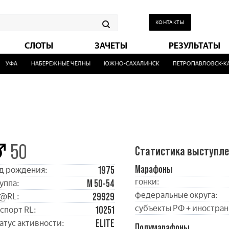
КОНТАКТЫ
СЛОТЫ
ЗАЧЕТЫ
РЕЗУЛЬТАТЫ
УФА
НАБЕРЕЖНЫЕ ЧЕЛНЫ
ЮЖНО-САХАЛИНСК
ПЕТРОПАВЛОВСК-КАМ
50
Статистика выступл
Марафоны
1975
д рождения:
гонки:
М 50-54
уппа:
федеральные округа:
29929
@RL:
субъекты РФ + иностран
10251
спорт RL:
ELITE
атус активности:
Полумарафоны