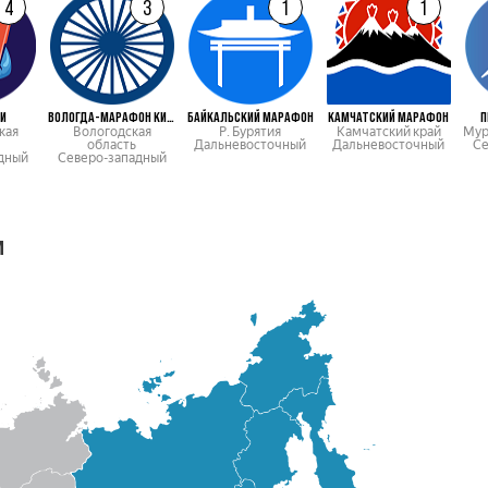
4
3
1
1
ЬИ
ВОЛОГДА-МАРАФОН КИРИКИ-УЛИТА
БАЙКАЛЬСКИЙ МАРАФОН
КАМЧАТСКИЙ МАРАФОН
П
кая
Вологодская
Р. Бурятия
Камчатский край
Мур
область
Дальневосточный
Дальневосточный
Се
дный
Северо-западный
м