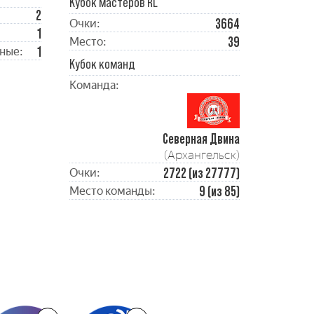
Кубок мастеров RL
2
3664
Очки:
1
39
Место:
1
ные:
Кубок команд
Команда:
Северная Двина
(Архангельск)
2722 (из 27777)
Очки:
9 (из 85)
Место команды: