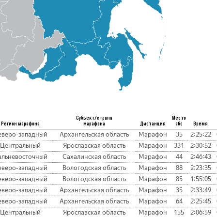
Субъект/страна
Место
Регион марафона
марафона
Дистанция
абс
Время
еверо-западный
Архангельская область
Марафон
35
2:25:22
Центральный
Ярославская область
Марафон
331
2:30:52
альневосточный
Сахалинская область
Марафон
44
2:46:43
еверо-западный
Вологодская область
Марафон
88
2:23:35
еверо-западный
Вологодская область
Марафон
85
1:55:05
еверо-западный
Архангельская область
Марафон
35
2:33:49
еверо-западный
Архангельская область
Марафон
64
2:25:45
Центральный
Ярославская область
Марафон
155
2:06:59