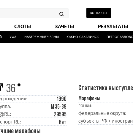
КОНТАКТЫ
СЛОТЫ
ЗАЧЕТЫ
РЕЗУЛЬТАТЫ
УФА
НАБЕРЕЖНЫЕ ЧЕЛНЫ
ЮЖНО-САХАЛИНСК
ПЕТРОПАВЛОВСК
36
Статистика выступл
Марафоны
1990
д рождения:
гонки:
М 35-39
уппа:
федеральные округа:
29595
@RL:
субъекты РФ + иностран
Нет
спорт RL:
учшие марафоны