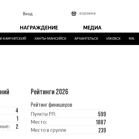
0
корзина
Вход
НАГРАЖДЕНИЕ
МЕДИА
-КАМЧАТСКИЙ
ХАНТЫ-МАНСИЙСК
АРХАНГЕЛЬСК
ИЖЕВСК
МАЛИН
ений
Рейтинги 2026
Рейтинг финишеров
4
599
Пункты РЛ:
1
1887
Место:
2
ные:
239
Место в группе