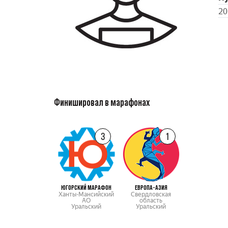
20
Финишировал в марафонах
3
1
ЮГОРСКИЙ МАРАФОН
ЕВРОПА-АЗИЯ
Ханты-Мансийский
Свердловская
АО
область
Уральский
Уральский