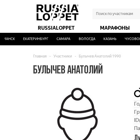
RUSSIALOPPET
МАРАФОНЫ
МАНСК
ЕКАТЕРИНБУРГ
САМАРА
ВОЛОГДА
КАЗАНЬ
ЧУСОВОЙ
Главная
-
Участники
-
Булычев Анатолий 1990
БУЛЫЧЕВ АНАТОЛИЙ
Го
Гр
ID
Па
Л