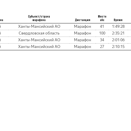
Субъект/страна
Место
она
марафона
Дистанция
абс
Время
й
Ханты-Мансийский АО
Марафон
41
1:49:28
й
Свердловская область
Марафон
100
2:35:21
й
Ханты-Мансийский АО
Марафон
34
2:01:06
й
Ханты-Мансийский АО
Марафон
27
2:10:15