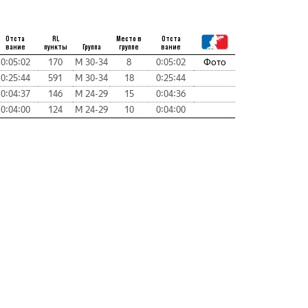
Отста
RL
Место в
Отста
вание
пункты
Группа
группе
вание
0:05:02
170
М 30-34
8
0:05:02
Фото
0:25:44
591
М 30-34
18
0:25:44
0:04:37
146
М 24-29
15
0:04:36
0:04:00
124
М 24-29
10
0:04:00