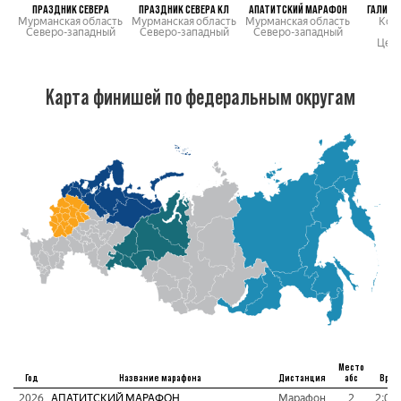
ПРАЗДНИК СЕВЕРА
ПРАЗДНИК СЕВЕРА КЛ
АПАТИТСКИЙ МАРАФОН
ГАЛИЧС
Мурманская область
Мурманская область
Мурманская область
Кос
Северо-западный
Северо-западный
Северо-западный
о
Цен
Карта финишей по федеральным округам
Место
Год
Название марафона
Дистанция
абс
Врем
2026
АПАТИТСКИЙ МАРАФОН
Марафон
2
2:06: