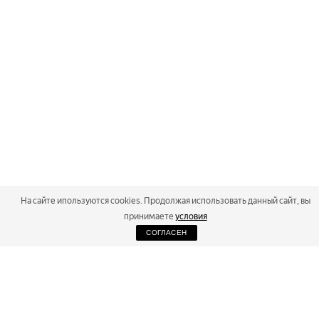
На сайте ипользуются cookies. Продолжая использовать данный сайт, вы
принимаете
условия
СОГЛАСЕН
2026
Russialoppet ®
Серия лыжных марафонов