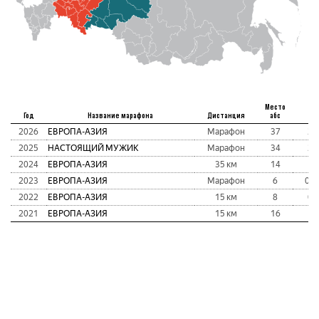
Место
Год
Название марафона
Дистанция
абс
В
2026
ЕВРОПА-АЗИЯ
Марафон
37
2:
2025
НАСТОЯЩИЙ МУЖИК
Марафон
34
2:
2024
ЕВРОПА-АЗИЯ
35 км
14
1:
2023
ЕВРОПА-АЗИЯ
Марафон
6
02:
2022
ЕВРОПА-АЗИЯ
15 км
8
0:
2021
ЕВРОПА-АЗИЯ
15 км
16
1: