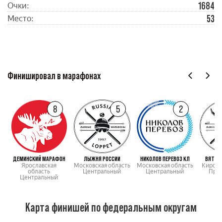
1684
Очки:
53
Место:
Финишировал в марафонах
8
5
2
ДЕМИНСКИЙ МАРАФОН
ЛЫЖНЯ РОССИИ
НИКОЛОВ ПЕРЕВОЗ КЛ
ВЯТСК
Ярославская
Московская область
Московская область
Кировс
область
Центральный
Центральный
При
Центральный
Карта финишей по федеральным округам