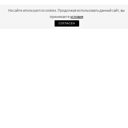
На сайте ипользуются cookies. Продолжая использовать данный сайт, вы
принимаете
условия
СОГЛАСЕН
2026
Russialoppet ®
Серия лыжных марафонов
RUSSIALOPPET
МАРАФОНЫ
РЕЗУЛЬТАТЫ
МАГАЗИН