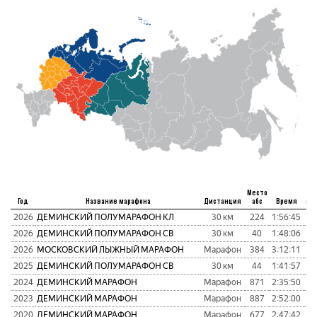
Место
Год
Название марафона
Дистанция
абс
Время
пу
2026
ДЕМИНСКИЙ ПОЛУМАРАФОН КЛ
30 км
224
1:56:45
1
2026
ДЕМИНСКИЙ ПОЛУМАРАФОН СВ
30 км
40
1:48:06
9
2026
МОСКОВСКИЙ ЛЫЖНЫЙ МАРАФОН
Марафон
384
3:12:11
1
2025
ДЕМИНСКИЙ ПОЛУМАРАФОН СВ
30 км
44
1:41:57
9
2024
ДЕМИНСКИЙ МАРАФОН
Марафон
871
2:35:50
1
2023
ДЕМИНСКИЙ МАРАФОН
Марафон
887
2:52:00
1
2020
ДЕМИНСКИЙ МАРАФОН
Марафон
677
2:47:42
1