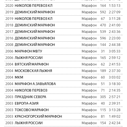
2020
НИКОЛОВ ПЕРЕВОЗ КЛ
Марафон
164
1:53:13
1
2019
ДЕМИНСКИЙ МАРАФОН
Марафон
592
2:27:09
8
2019
НИКОЛОВ ПЕРЕВОЗ КЛ
Марафон
67
3:11:28
9
2018
ДЕМИНСКИЙ МАРАФОН
Марафон
470
2:41:00
9
2017
ДЕМИНСКИЙ МАРАФОН
Марафон
539
2:43:36
1
2016
ДЕМИНСКИЙ МАРАФОН
Марафон
596
2:23:00
1
2008
ДЕМИНСКИЙ МАРАФОН
Марафон
144
2:44:38
2006
МАРАФОН МВТУ
Марафон
31
3:05:33
2006
ЛЫЖНЯ РОССИИ
Марафон
165
2:59:12
2004
ВЯТСКИЙ МАРАФОН
Марафон
62
2:41:53
2004
МОСКОВСКАЯ ЛЫЖНЯ
Марафон
189
2:37:30
2004
МКМ
Марафон
60
3:03:02
2004
МАРАФОН А.ЗАВЬЯЛОВА
Марафон
51
3:18:30
2004
НИКОЛОВ ПЕРЕВОЗ
Марафон
71
2:14:35
2003
ПРАЗДНИК СЕВЕРА
Марафон
305
2:57:21
2003
ЕВРОПА-АЗИЯ
Марафон
40
2:39:31
2003
ТОКСОВО МАРАФОН
Марафон
115
3:13:28
2003
КРАСНОГОРСКИЙ МАРАФОН
Марафон
81
1:49:02
2003
ЛЫЖНЯ РОССИИ
Марафон
154
2:42:34