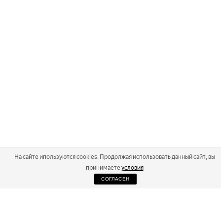
На сайте ипользуются cookies. Продолжая использовать данный сайт, вы
принимаете
условия
СОГЛАСЕН
2026
Russialoppet ®
Серия лыжных марафонов