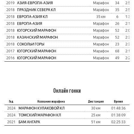
2019
АЗИЯ-ЕВРОПА-АЗИЯ
Марафон
34
2:51:
2018
ПРАЗДНИК СЕВЕРА КЛ
Марафон
35
2:55:
2018
ЕВРОПА-АЗИЯ КЛ
35 км
6
1:39:
2018
ЕВРОПА-АЗИЯ
Марафон
26
2:12:
2018
ЮГОРСКИЙ МАРАФОН
Марафон
52
2:05:
2018
КАЗАНСКИЙ МАРАФОН
Марафон
52
2:31:
2018
СОКОЛЬИ ГОРЫ
Марафон
23
2:34:
2017
ЮГОРСКИЙ МАРАФОН
Марафон
68
2:17:
2016
ЮГОРСКИЙ МАРАФОН
Марафон
49
2:22:
Онлайн гонки
Год
Название марафона
Дистанция
Время
2024
МАРАФОН КУЛАКОВОЙ КЛ
30 км
01:48:36
2024
ТОМСКИЙ МАРАФОН КЛ
25 км
01:38:09
2021
БАМ АНГАРА
51 км
02:25:33