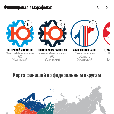
Финишировал в марафонах
6
3
1
ЮГОРСКИЙ МАРАФОН
ЮГОРСКИЙ МАРАФОН КЛ
АЗИЯ-ЕВРОПА-АЗИЯ
ДЕМИНС
Ханты-Мансийский
Ханты-Мансийский
Свердловская
Яро
АО
АО
область
о
Уральский
Уральский
Уральский
Цен
Карта финишей по федеральным округам