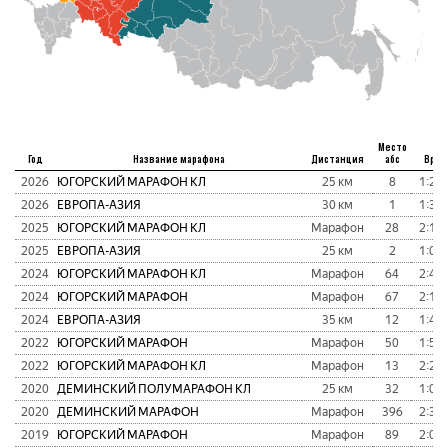
Место
Год
Название марафона
Дистанция
абс
Врем
2026
ЮГОРСКИЙ МАРАФОН КЛ
25 км
8
1:25:
2026
ЕВРОПА-АЗИЯ
30 км
1
1:38:
2025
ЮГОРСКИЙ МАРАФОН КЛ
Марафон
28
2:18:
2025
ЕВРОПА-АЗИЯ
25 км
2
1:08:
2024
ЮГОРСКИЙ МАРАФОН КЛ
Марафон
64
2:40:
2024
ЮГОРСКИЙ МАРАФОН
Марафон
67
2:12:
2024
ЕВРОПА-АЗИЯ
35 км
12
1:47:
2022
ЮГОРСКИЙ МАРАФОН
Марафон
50
1:50:
2022
ЮГОРСКИЙ МАРАФОН КЛ
Марафон
13
2:22:
2020
ДЕМИНСКИЙ ПОЛУМАРАФОН КЛ
25 км
32
1:08:
2020
ДЕМИНСКИЙ МАРАФОН
Марафон
396
2:36:
2019
ЮГОРСКИЙ МАРАФОН
Марафон
89
2:04: