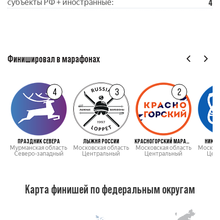
4
субъекты РФ + иностранные:
Финишировал в марафонах
4
3
2
ПРАЗДНИК СЕВЕРА
ЛЫЖНЯ РОССИИ
КРАСНОГОРСКИЙ МАРАФОН
НИКОЛ
Мурманская область
Московская область
Московская область
Московс
Северо-западный
Центральный
Центральный
Цен
Карта финишей по федеральным округам