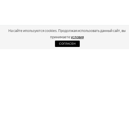
На сайте ипользуются cookies. Продолжая использовать данный сайт, вы
принимаете
условия
СОГЛАСЕН
2026
Russialoppet ®
Серия лыжных марафонов
RUSSIALOPPET
МАРАФОНЫ
РЕЗУЛЬТАТЫ
МАГАЗИН