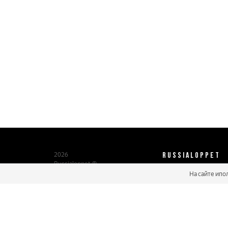
RUSSIALOPPET
2026
Russialoppet ®
Серия лыжных марафонов
На сайте ипо
О нас
Паспорт участника
Мастер марафонов
Бонусы