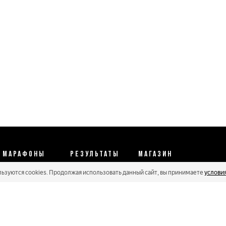
МАРАФОНЫ
РЕЗУЛЬТАТЫ
МАГАЗИН
льзуются cookies. Продолжая использовать данный сайт, вы принимаете
услови
Календарь 2026
Протоколы 2025
Реквизиты
Регистрации
Кубковые серии
Оплата и сервис
Онлайн гонки
Рейтинг Russialoppet
Условия отмены
Мастера
Соглашение
Политика конфиденциальности