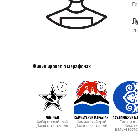
Го
Л
20
Финишировал в марафонах
4
3
МЯО-ЧАН
КАМЧАТСКИЙ МАРАФОН
САХАЛИНСКИЙ М
Хабаровский край
Камчатский край
Сахалинск
Дальневосточный
Дальневосточный
область
Дальневосто