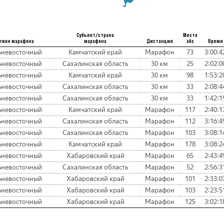
Субъект/страна
Место
гион марафона
марафона
Дистанция
абс
Время
ьневосточный
Камчатский край
Марафон
73
3:00:4
ьневосточный
Сахалинская область
30 км
25
2:02:0
ьневосточный
Камчатский край
30 км
98
1:53:2
ьневосточный
Сахалинская область
30 км
33
2:08:4
ьневосточный
Сахалинская область
30 км
33
1:42:1
ьневосточный
Камчатский край
Марафон
117
2:40:1
ьневосточный
Сахалинская область
Марафон
112
3:16:4
ьневосточный
Сахалинская область
Марафон
103
3:08:1
ьневосточный
Камчатский край
Марафон
178
3:08:2
ьневосточный
Хабаровский край
Марафон
65
2:43:4
ьневосточный
Сахалинская область
Марафон
52
2:56:3
ьневосточный
Хабаровский край
Марафон
101
2:33:0
ьневосточный
Хабаровский край
Марафон
103
2:23:5
ьневосточный
Хабаровский край
Марафон
125
3:02:1