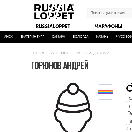
RUSSIALOPPET
МАРАФОНЫ
АНСК
ЕКАТЕРИНБУРГ
САМАРА
ВОЛОГДА
КАЗАНЬ
ЧУСОВОЙ
Главная
-
Участники
-
Горюнов Андрей 1979
ГОРЮНОВ АНДРЕЙ
Го
Гр
ID
Па
Ст