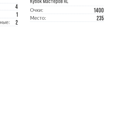
Кубок мастеров RL
4
1400
Очки:
1
235
Место:
2
ные: