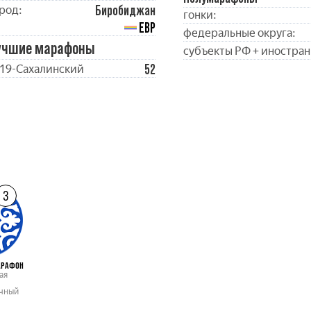
Биробиджан
род:
гонки:
ЕВР
федеральные округа:
учшие марафоны
субъекты РФ + иностран
52
19-Сахалинский
3
АРАФОН
ая
чный