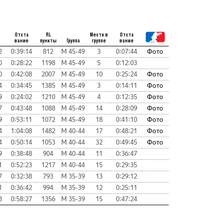
Отста
RL
Место в
Отста
вание
пункты
Группа
группе
вание
2
0:39:14
812
М 45-49
3
0:07:44
Фото
0
0:28:22
1198
М 45-49
5
0:12:03
0
0:42:08
2007
М 45-49
10
0:25:24
Фото
4
0:34:45
1385
М 45-49
3
0:14:11
Фото
9
0:24:02
1210
М 45-49
4
0:12:35
Фото
7
0:43:48
1088
М 45-49
14
0:28:09
Фото
9
0:53:11
1072
М 45-49
18
0:41:10
Фото
4
1:04:08
1482
М 40-44
17
0:48:21
Фото
4
0:50:14
1053
М 40-44
32
0:49:45
Фото
9
0:38:48
904
М 40-44
11
0:36:47
1
0:52:23
1217
М 40-44
15
0:29:35
7
0:32:38
793
М 35-39
13
0:29:12
1
0:36:42
994
М 35-39
12
0:25:11
8
0:58:27
1356
М 35-39
15
0:47:24