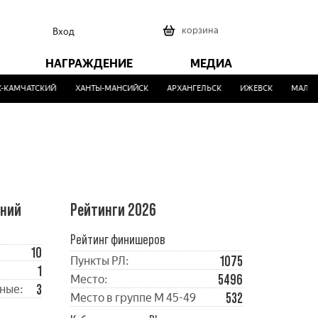
0
корзина
Вход
НАГРАЖДЕНИЕ
МЕДИА
КАМЧАТСКИЙ
ХАНТЫ-МАНСИЙСК
АРХАНГЕЛЬСК
ИЖЕВСК
МАЛИНО
ений
Рейтинги 2026
Рейтинг финишеров
10
1075
Пункты РЛ:
1
5496
Место:
3
ные:
532
Место в группе М 45-49