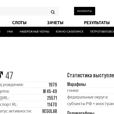
КОНТАКТЫ
СЛОТЫ
ЗАЧЕТЫ
РЕЗУЛЬТАТЫ
УФА
НАБЕРЕЖНЫЕ ЧЕЛНЫ
ЮЖНО-САХАЛИНСК
ПЕТРОПАВЛОВСК-
47
Статистика выступл
Марафоны
1979
д рождения:
гонки:
М 45-49
уппа:
федеральные округа:
25571
@RL:
субъекты РФ + иностран
11470
спорт RL:
REGULAR
атус активности:
Полумарафоны