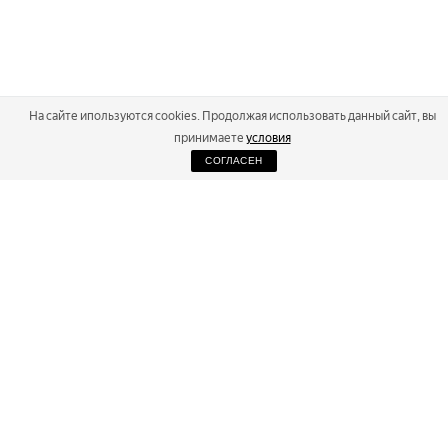
На сайте ипользуются cookies. Продолжая использовать данный сайт, вы
принимаете
условия
СОГЛАСЕН
2026
Russialoppet ®
Серия лыжных марафонов
RUSSIALOPPET
МАРАФОНЫ
РЕЗУЛЬТАТЫ
МАГАЗИН