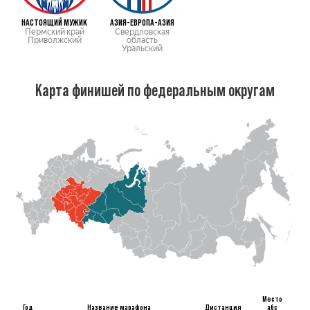
НАСТОЯЩИЙ МУЖИК
АЗИЯ-ЕВРОПА-АЗИЯ
Пермский край
Свердловская
Приволжский
область
Уральский
Карта финишей по федеральным округам
Место
Год
Название марафона
Дистанция
абс
В