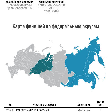
КАМЧАТСКИЙ МАРАФОН
ЮГОРСКИЙ МАРАФОН
Камчатский край
Ханты-Мансийский
Дальневосточный
АО
Уральский
Карта финишей по федеральным округам
Место
Год
Название марафона
Дистанция
абс
2023
ЮГОРСКИЙ МАРАФОН
Марафон
2
1