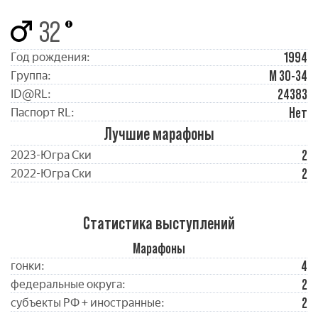
32
1994
Год рождения:
М 30-34
Группа:
24383
ID@RL:
Нет
Паспорт RL:
Лучшие марафоны
2
2023-Югра Ски
2
2022-Югра Ски
Статистика выступлений
Марафоны
4
гонки:
2
федеральные округа:
2
субъекты РФ + иностранные: