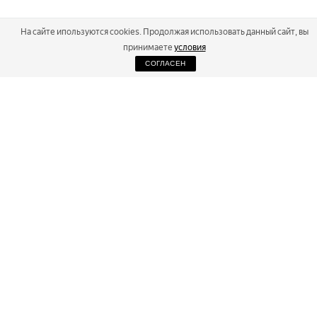
На сайте ипользуются cookies. Продолжая использовать данный сайт, вы
принимаете
условия
СОГЛАСЕН
2026
Russialoppet ®
Серия лыжных марафонов
RUSSIALOPPET
МАРАФОНЫ
РЕЗУЛЬТАТЫ
МАГАЗИН