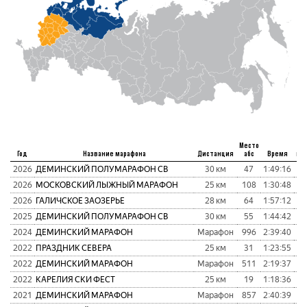
Место
Год
Название марафона
Дистанция
абс
Время
пу
2026
ДЕМИНСКИЙ ПОЛУМАРАФОН СВ
30 км
47
1:49:16
9
2026
МОСКОВСКИЙ ЛЫЖНЫЙ МАРАФОН
25 км
108
1:30:48
1
2026
ГАЛИЧСКОЕ ЗАОЗЕРЬЕ
28 км
64
1:57:12
1
2025
ДЕМИНСКИЙ ПОЛУМАРАФОН СВ
30 км
55
1:44:42
1
2024
ДЕМИНСКИЙ МАРАФОН
Марафон
996
2:39:40
1
2022
ПРАЗДНИК СЕВЕРА
25 км
31
1:23:55
2022
ДЕМИНСКИЙ МАРАФОН
Марафон
511
2:19:37
9
2022
КАРЕЛИЯ СКИ ФЕСТ
25 км
19
1:18:36
2021
ДЕМИНСКИЙ МАРАФОН
Марафон
857
2:40:39
9