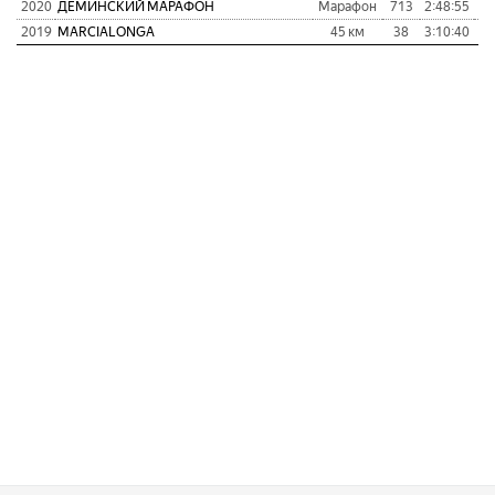
2020
ДЕМИНСКИЙ МАРАФОН
Марафон
713
2:48:55
1
2019
MARCIALONGA
45 км
38
3:10:40