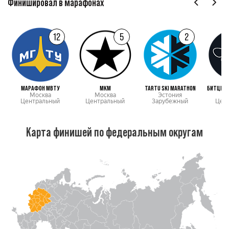
Финишировал в марафонах
12
5
2
МАРАФОН МВТУ
МКМ
TARTU SKI MARATHON
БИТЦЕВС
Москва
Москва
Эстония
М
Центральный
Центральный
Зарубежный
Цен
Карта финишей по федеральным округам