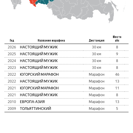
Место
Год
Название марафона
Дистанция
абс
В
2026
НАСТОЯЩИЙ МУЖИК
30 км
8
1:
2025
НАСТОЯЩИЙ МУЖИК
30 км
9
1:
2024
НАСТОЯЩИЙ МУЖИК
30 км
8
1:
2023
НАСТОЯЩИЙ МУЖИК
30 км
8
1:
2022
ЮГОРСКИЙ МАРАФОН
Марафон
46
1:
2022
НАСТОЯЩИЙ МУЖИК
Марафон
13
2:
2021
ЮГОРСКИЙ МАРАФОН
Марафон
11
2:
2021
НАСТОЯЩИЙ МУЖИК
Марафон
8
2:
2010
ЕВРОПА-АЗИЯ
Марафон
13
2:
2009
ТОЛЬЯТТИНСКИЙ
Марафон
5
2: