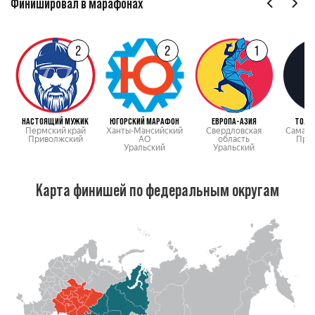
Финишировал в марафонах
2
2
1
НАСТОЯЩИЙ МУЖИК
ЮГОРСКИЙ МАРАФОН
ЕВРОПА-АЗИЯ
ТОЛЬ
Пермский край
Ханты-Мансийский
Свердловская
Самарс
Приволжский
АО
область
При
Уральский
Уральский
Карта финишей по федеральным округам