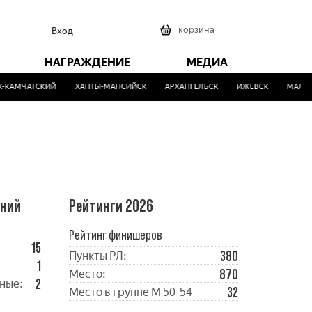
0
корзина
Вход
НАГРАЖДЕНИЕ
МЕДИА
КАМЧАТСКИЙ
ХАНТЫ-МАНСИЙСК
АРХАНГЕЛЬСК
ИЖЕВСК
МАЛИНО
ений
Рейтинги 2026
Рейтинг финишеров
15
380
Пункты РЛ:
1
870
Место:
2
ные:
32
Место в группе М 50-54