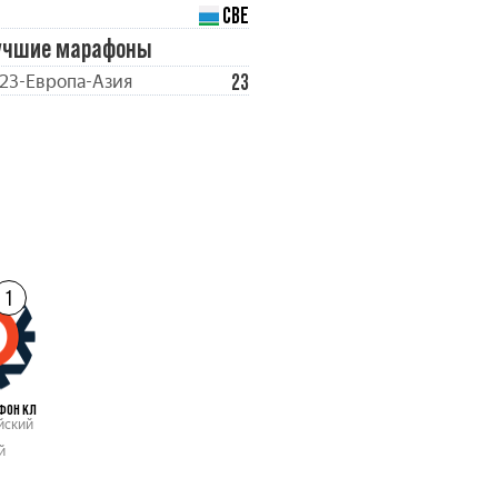
СВЕ
учшие марафоны
23
23-Европа-Азия
1
ФОН КЛ
йский
й