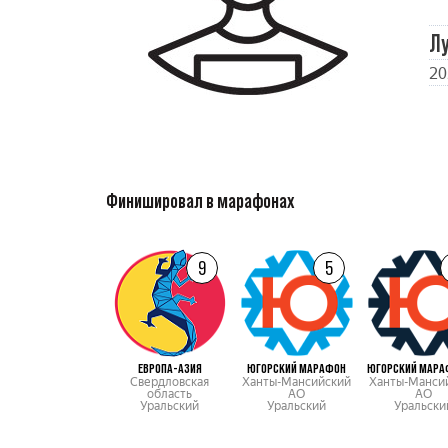
Л
20
Финишировал в марафонах
9
5
ЕВРОПА-АЗИЯ
ЮГОРСКИЙ МАРАФОН
ЮГОРСКИЙ МАРА
Свердловская
Ханты-Мансийский
Ханты-Манси
область
АО
АО
Уральский
Уральский
Уральски