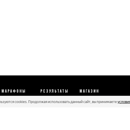
МАРАФОНЫ
РЕЗУЛЬТАТЫ
МАГАЗИН
льзуются cookies. Продолжая использовать данный сайт, вы принимаете
услови
Календарь 2026
Протоколы 2025
Реквизиты
Регистрации
Кубковые серии
Оплата и сервис
Онлайн гонки
Рейтинг Russialoppet
Условия отмены
Мастера
Соглашение