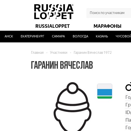
RUSSIALOPPET
МАРАФОНЫ
МАНСК
ЕКАТЕРИНБУРГ
САМАРА
ВОЛОГДА
КАЗАНЬ
ЧУСОВОЙ
Главная
-
Участники
-
Гаранин Вячеслав 1972
ГАРАНИН ВЯЧЕСЛАВ
Го
Гр
ID
Па
Го