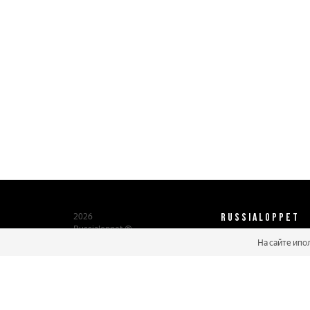
RUSSIALOPPET
2026
Russialoppet ®
Серия лыжных марафонов
На сайте ипо
О нас
Паспорт участника
Мастер марафонов
Бонусы