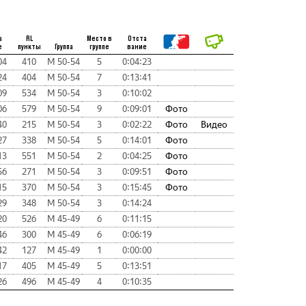
а
RL
Место в
Отста
е
пункты
Группа
группе
вание
04
410
М 50-54
5
0:04:23
24
404
М 50-54
7
0:13:41
09
534
М 50-54
3
0:10:02
06
579
М 50-54
9
0:09:01
Фото
40
215
М 50-54
3
0:02:22
Фото
Видео
27
338
М 50-54
5
0:14:01
Фото
13
551
М 50-54
2
0:04:25
Фото
56
271
М 50-54
3
0:09:51
Фото
15
370
М 50-54
3
0:15:45
Фото
29
348
М 50-54
3
0:14:24
20
526
М 45-49
6
0:11:15
46
300
М 45-49
6
0:06:19
42
127
М 45-49
1
0:00:00
17
405
М 45-49
5
0:13:51
26
496
М 45-49
4
0:10:35