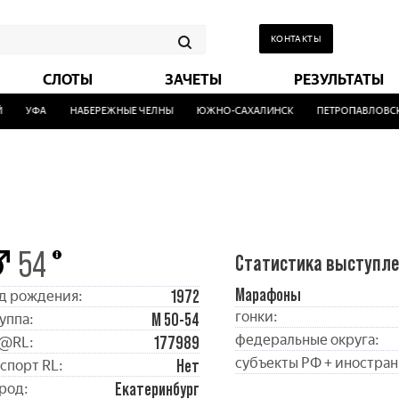
КОНТАКТЫ
СЛОТЫ
ЗАЧЕТЫ
РЕЗУЛЬТАТЫ
УФА
НАБЕРЕЖНЫЕ ЧЕЛНЫ
ЮЖНО-САХАЛИНСК
ПЕТРОПАВЛОВСК-
54
Статистика выступл
Марафоны
1972
д рождения:
гонки:
М 50-54
уппа:
федеральные округа:
177989
@RL:
субъекты РФ + иностран
Нет
спорт RL:
Екатеринбург
род: