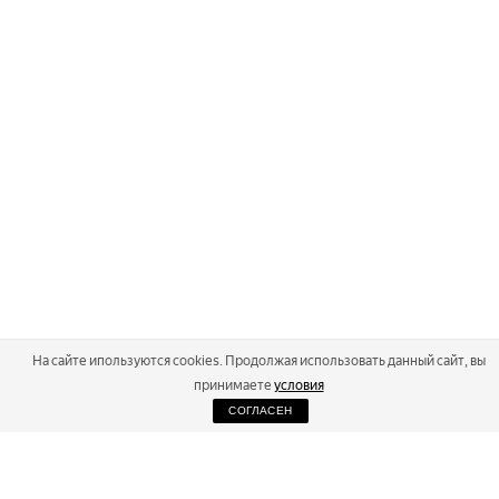
На сайте ипользуются cookies. Продолжая использовать данный сайт, вы
принимаете
условия
СОГЛАСЕН
2026
Russialoppet ®
Серия лыжных марафонов