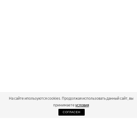
На сайте ипользуются cookies. Продолжая использовать данный сайт, вы
принимаете
условия
СОГЛАСЕН
2026
Russialoppet ®
Серия лыжных марафонов