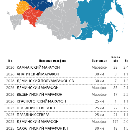
Место
Год
Название марафона
Дистанция
абс
Врем
2026
КАМЧАТСКИЙ МАРАФОН
Марафон
28
2:42:
2026
АПАТИТСКИЙ МАРАФОН
30 км
3
1:12:
2026
ДЕМИНСКИЙ ПОЛУМАРАФОН СВ
30 км
7
1:32:
2026
ДЕМИНСКИЙ МАРАФОН
Марафон
85
2:15:
2026
ВЕДЕНИНСКИЙ МАРАФОН
Марафон
17
2:29:
2026
КРАСНОГОРСКИЙ МАРАФОН
25 км
1
1:12:
2025
ПРАЗДНИК СЕВЕРА КЛ
25 км
22
1:29:
2025
ПРАЗДНИК СЕВЕРА
25 км
21
1:10:
2025
ДЕМИНСКИЙ МАРАФОН
Марафон
171
2:07:
2025
САХАЛИНСКИЙ МАРАФОН КЛ
30 км
18
1:52: