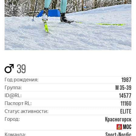
39
1987
Год рождения:
М 35-39
Группа:
14577
ID@RL:
11160
Паспорт RL:
ELITE
Статус активности:
Красногорск
Город:
МОС
Sport-Nordic
Команда: