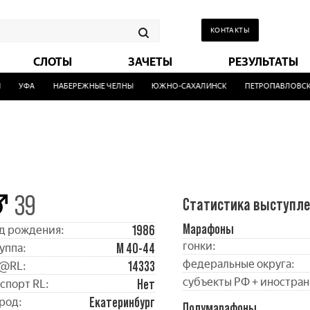
КОНТАКТЫ
СЛОТЫ
ЗАЧЕТЫ
РЕЗУЛЬТАТЫ
УФА
НАБЕРЕЖНЫЕ ЧЕЛНЫ
ЮЖНО-САХАЛИНСК
ПЕТРОПАВЛОВСК-
39
Статистика выступл
Марафоны
1986
д рождения:
гонки:
М 40-44
уппа:
федеральные округа:
14333
@RL:
субъекты РФ + иностран
Нет
спорт RL:
Екатеринбург
род:
Полумарафоны