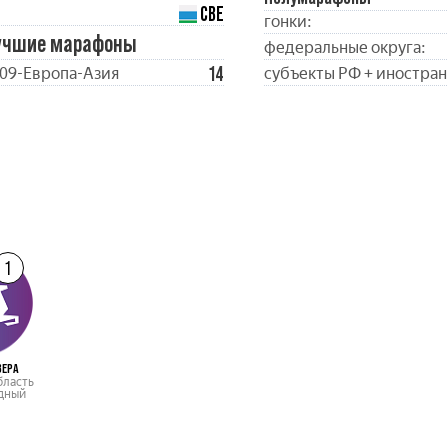
СВЕ
гонки:
учшие марафоны
федеральные округа:
14
09-Европа-Азия
субъекты РФ + иностран
1
ВЕРА
бласть
дный