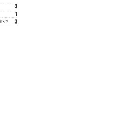
3
1
3
ные: