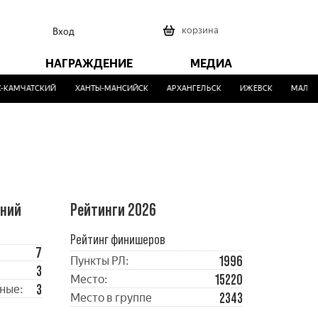
0
корзина
Вход
НАГРАЖДЕНИЕ
МЕДИА
КАМЧАТСКИЙ
ХАНТЫ-МАНСИЙСК
АРХАНГЕЛЬСК
ИЖЕВСК
МАЛИНО
ений
Рейтинги 2026
Рейтинг финишеров
7
1996
Пункты РЛ:
3
15220
Место:
3
ные:
2343
Место в группе