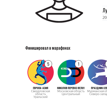
Л
20
Финишировал в марафонах
5
1
ЕВРОПА-АЗИЯ
НИКОЛОВ ПЕРЕВОЗ ВЕЛО1
ПРАЗДНИК СЕ
Свердловская
Московская область
Мурманская о
область
Центральный
Северо-запа
Уральский