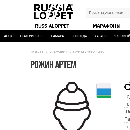
RUSSIALOPPET
МАРАФОНЫ
АНСК
ЕКАТЕРИНБУРГ
САМАРА
ВОЛОГДА
КАЗАНЬ
ЧУСОВОЙ
Главная
-
Участники
-
Рожин Артем 1986
РОЖИН АРТЕМ
Го
Гр
ID
Па
Го