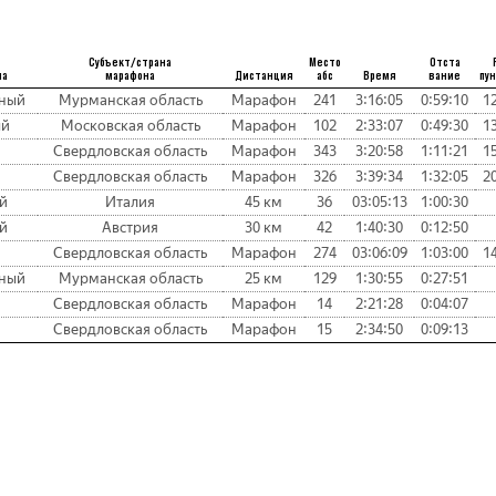
Субъект/страна
Место
Отста
на
марафона
Дистанция
абс
Время
вание
пу
дный
Мурманская область
Марафон
241
3:16:05
0:59:10
1
ый
Московская область
Марафон
102
2:33:07
0:49:30
1
Свердловская область
Марафон
343
3:20:58
1:11:21
1
Свердловская область
Марафон
326
3:39:34
1:32:05
2
й
Италия
45 км
36
03:05:13
1:00:30
й
Австрия
30 км
42
1:40:30
0:12:50
Свердловская область
Марафон
274
03:06:09
1:03:00
1
дный
Мурманская область
25 км
129
1:30:55
0:27:51
Свердловская область
Марафон
14
2:21:28
0:04:07
Свердловская область
Марафон
15
2:34:50
0:09:13