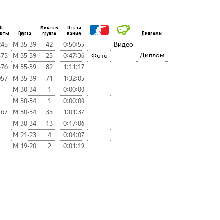
RL
Место в
Отста
нкты
Группа
группе
вание
Дипломы
245
М 35-39
42
0:50:55
Видео
Диплом
373
М 35-39
25
0:47:36
Фото
576
М 35-39
82
1:11:17
057
М 35-39
71
1:32:05
М 30-34
1
0:00:00
М 30-34
1
0:00:00
467
М 30-34
35
1:01:37
М 30-34
13
0:17:06
М 21-23
4
0:04:07
М 19-20
2
0:01:19