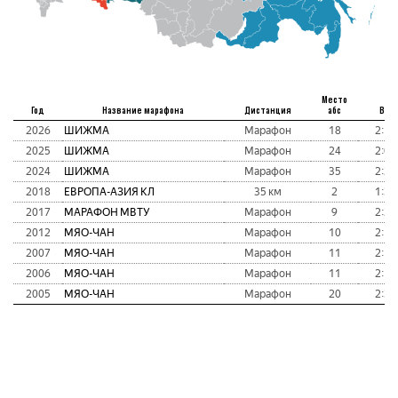
Место
Год
Название марафона
Дистанция
абс
Вре
2026
ШИЖМА
Марафон
18
2:12
2025
ШИЖМА
Марафон
24
2:09
2024
ШИЖМА
Марафон
35
2:26
2018
ЕВРОПА-АЗИЯ КЛ
35 км
2
1:34
2017
МАРАФОН МВТУ
Марафон
9
2:27
2012
МЯО-ЧАН
Марафон
10
2:19
2007
МЯО-ЧАН
Марафон
11
2:18
2006
МЯО-ЧАН
Марафон
11
2:17
2005
МЯО-ЧАН
Марафон
20
2:35