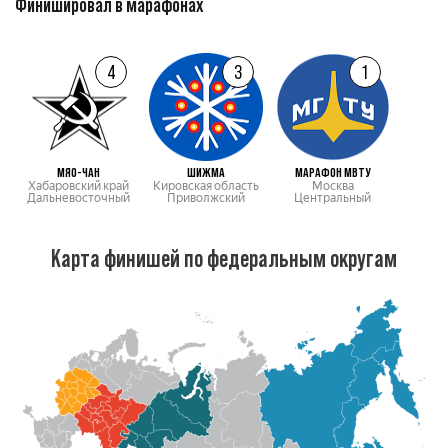
Финишировал в марафонах
4
3
1
МЯО-ЧАН
ШИЖМА
МАРАФОН МВТУ
Хабаровский край
Кировская область
Москва
Дальневосточный
Приволжский
Центральный
Карта финишей по федеральным округам