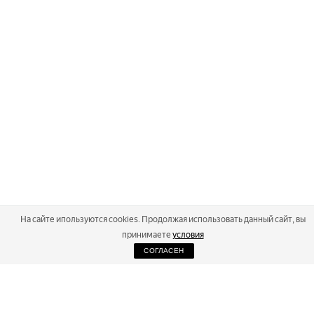
На сайте ипользуются cookies. Продолжая использовать данный сайт, вы
принимаете
условия
СОГЛАСЕН
2026
Russialoppet ®
Серия лыжных марафонов