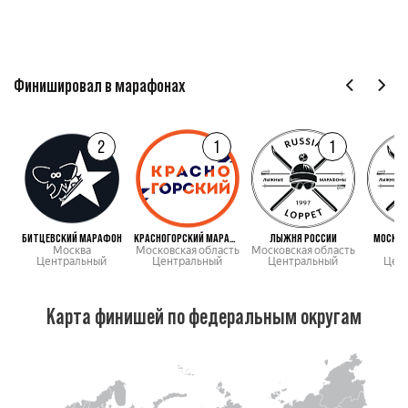
Финишировал в марафонах
2
1
1
БИТЦЕВСКИЙ МАРАФОН
КРАСНОГОРСКИЙ МАРАФОН
ЛЫЖНЯ РОССИИ
МОСКОВ
Москва
Московская область
Московская область
М
Центральный
Центральный
Центральный
Цен
Карта финишей по федеральным округам