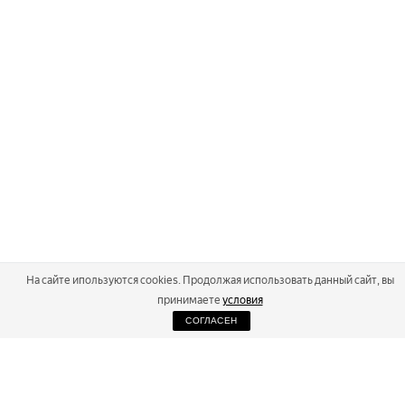
На сайте ипользуются cookies. Продолжая использовать данный сайт, вы
принимаете
условия
СОГЛАСЕН
2026
Russialoppet ®
Серия лыжных марафонов