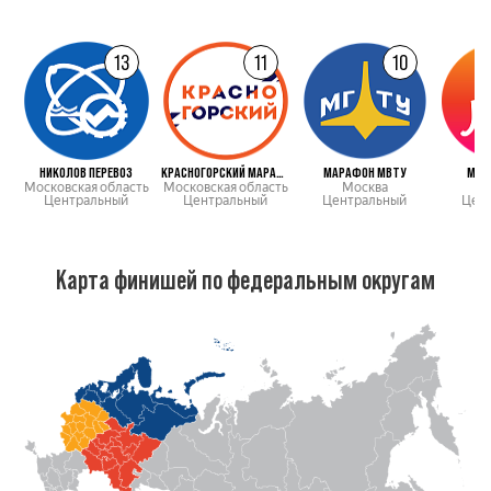
13
11
10
НИКОЛОВ ПЕРЕВОЗ
КРАСНОГОРСКИЙ МАРАФОН
МАРАФОН МВТУ
МАР
Московская область
Московская область
Москва
М
Центральный
Центральный
Центральный
Цен
Карта финишей по федеральным округам