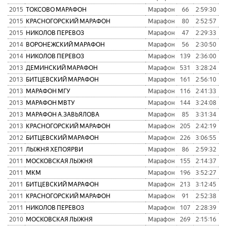
2015
ТОКСОВО МАРАФОН
Марафон
66
2:59:30
6
2015
КРАСНОГОРСКИЙ МАРАФОН
Марафон
80
2:52:57
6
2015
НИКОЛОВ ПЕРЕВОЗ
Марафон
47
2:29:33
4
2014
ВОРОНЕЖСКИЙ МАРАФОН
Марафон
56
2:30:50
5
2014
НИКОЛОВ ПЕРЕВОЗ
Марафон
139
2:36:00
7
2013
ДЕМИНСКИЙ МАРАФОН
Марафон
531
3:28:24
1
2013
БИТЦЕВСКИЙ МАРАФОН
Марафон
161
2:56:10
8
2013
МАРАФОН МГУ
Марафон
116
2:41:33
8
2013
МАРАФОН МВТУ
Марафон
144
3:24:08
1
2013
МАРАФОН А.ЗАВЬЯЛОВА
Марафон
85
3:31:34
7
2013
КРАСНОГОРСКИЙ МАРАФОН
Марафон
205
2:42:19
7
2012
БИТЦЕВСКИЙ МАРАФОН
Марафон
226
3:06:55
9
2011
ЛЫЖНЯ ХЕПОЯРВИ
Марафон
86
2:59:32
2011
МОСКОВСКАЯ ЛЫЖНЯ
Марафон
155
2:14:37
2011
МКМ
Марафон
196
3:52:27
2011
БИТЦЕВСКИЙ МАРАФОН
Марафон
213
3:12:45
2011
КРАСНОГОРСКИЙ МАРАФОН
Марафон
91
2:52:38
2011
НИКОЛОВ ПЕРЕВОЗ
Марафон
107
2:28:39
2010
МОСКОВСКАЯ ЛЫЖНЯ
Марафон
269
2:15:16