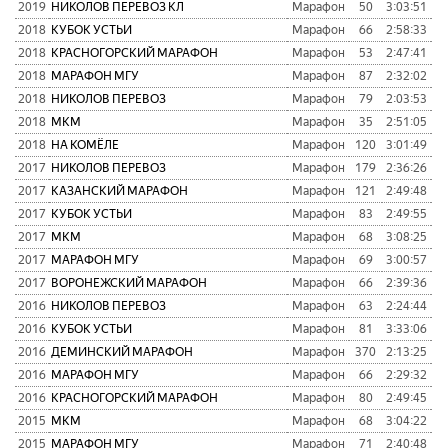
2019
НИКОЛОВ ПЕРЕВОЗ КЛ
Марафон
50
3:03:51
8
2018
КУБОК УСТЬИ
Марафон
66
2:58:33
7
2018
КРАСНОГОРСКИЙ МАРАФОН
Марафон
53
2:47:41
4
2018
МАРАФОН МГУ
Марафон
87
2:32:02
6
2018
НИКОЛОВ ПЕРЕВОЗ
Марафон
79
2:03:53
8
2018
МКМ
Марафон
35
2:51:05
6
2018
НА КОМЁЛЕ
Марафон
120
3:01:49
8
2017
НИКОЛОВ ПЕРЕВОЗ
Марафон
179
2:36:26
7
2017
КАЗАНСКИЙ МАРАФОН
Марафон
121
2:49:48
7
2017
КУБОК УСТЬИ
Марафон
83
2:49:55
9
2017
МКМ
Марафон
68
3:08:25
9
2017
МАРАФОН МГУ
Марафон
69
3:00:57
7
2017
ВОРОНЕЖСКИЙ МАРАФОН
Марафон
66
2:39:36
6
2016
НИКОЛОВ ПЕРЕВОЗ
Марафон
63
2:24:44
5
2016
КУБОК УСТЬИ
Марафон
81
3:33:06
1
2016
ДЕМИНСКИЙ МАРАФОН
Марафон
370
2:13:25
7
2016
МАРАФОН МГУ
Марафон
66
2:29:32
5
2016
КРАСНОГОРСКИЙ МАРАФОН
Марафон
80
2:49:45
6
2015
МКМ
Марафон
68
3:04:22
5
2015
МАРАФОН МГУ
Марафон
71
2:40:48
6