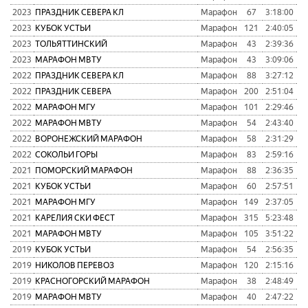
2023
ПРАЗДНИК СЕВЕРА КЛ
Марафон
67
3:18:00
9
2023
КУБОК УСТЬИ
Марафон
121
2:40:05
8
2023
ТОЛЬЯТТИНСКИЙ
Марафон
43
2:39:36
4
2023
МАРАФОН МВТУ
Марафон
43
3:09:06
7
2022
ПРАЗДНИК СЕВЕРА КЛ
Марафон
88
3:27:12
9
2022
ПРАЗДНИК СЕВЕРА
Марафон
200
2:51:04
8
2022
МАРАФОН МГУ
Марафон
101
2:29:46
7
2022
МАРАФОН МВТУ
Марафон
54
2:43:40
7
2022
ВОРОНЕЖСКИЙ МАРАФОН
Марафон
58
2:31:29
6
2022
СОКОЛЬИ ГОРЫ
Марафон
83
2:59:16
7
2021
ПОМОРСКИЙ МАРАФОН
Марафон
88
2:36:35
8
2021
КУБОК УСТЬИ
Марафон
60
2:57:51
7
2021
МАРАФОН МГУ
Марафон
149
2:37:05
8
2021
КАРЕЛИЯ СКИ ФЕСТ
Марафон
315
5:23:48
5
2021
МАРАФОН МВТУ
Марафон
105
3:51:22
1
2019
КУБОК УСТЬИ
Марафон
54
2:56:35
9
2019
НИКОЛОВ ПЕРЕВОЗ
Марафон
120
2:15:16
6
2019
КРАСНОГОРСКИЙ МАРАФОН
Марафон
38
2:48:49
3
2019
МАРАФОН МВТУ
Марафон
40
2:47:22
6