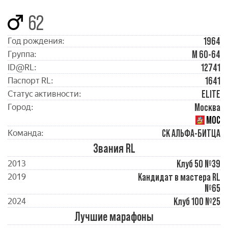
62
1964
Год рождения:
М 60-64
Группа:
12741
ID@RL:
1641
Паспорт RL:
ELITE
Статус активности:
Москва
Город:
МОС
СК АЛЬФА-БИТЦА
Команда:
Звания RL
Клуб 50 №39
2013
Кандидат в мастера RL
2019
№65
Клуб 100 №25
2024
Лучшие марафоны