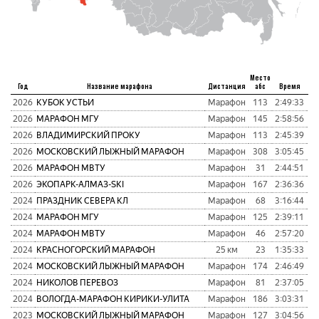
Место
Год
Название марафона
Дистанция
абс
Время
пу
2026
КУБОК УСТЬИ
Марафон
113
2:49:33
1
2026
МАРАФОН МГУ
Марафон
145
2:58:56
1
2026
ВЛАДИМИРСКИЙ ПРОКУ
Марафон
113
2:45:39
7
2026
МОСКОВСКИЙ ЛЫЖНЫЙ МАРАФОН
Марафон
308
3:05:45
1
2026
МАРАФОН МВТУ
Марафон
31
2:44:51
5
2026
ЭКОПАРК-АЛМАЗ-SKI
Марафон
167
2:36:36
1
2024
ПРАЗДНИК СЕВЕРА КЛ
Марафон
68
3:16:44
9
2024
МАРАФОН МГУ
Марафон
125
2:39:11
9
2024
МАРАФОН МВТУ
Марафон
46
2:57:20
1
2024
КРАСНОГОРСКИЙ МАРАФОН
25 км
23
1:35:33
8
2024
МОСКОВСКИЙ ЛЫЖНЫЙ МАРАФОН
Марафон
174
2:46:49
9
2024
НИКОЛОВ ПЕРЕВОЗ
Марафон
81
2:37:05
7
2024
ВОЛОГДА-МАРАФОН КИРИКИ-УЛИТА
Марафон
186
3:03:31
1
2023
МОСКОВСКИЙ ЛЫЖНЫЙ МАРАФОН
Марафон
127
3:04:56
8