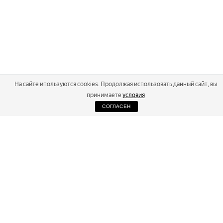
На сайте ипользуются cookies. Продолжая использовать данный сайт, вы
принимаете
условия
СОГЛАСЕН
2026
Russialoppet ®
Серия лыжных марафонов
RUSSIALOPPET
МАРАФОНЫ
РЕЗУЛЬТАТЫ