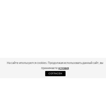
На сайте ипользуются cookies. Продолжая использовать данный сайт, вы
принимаете
условия
СОГЛАСЕН
2026
Russialoppet ®
Серия лыжных марафонов